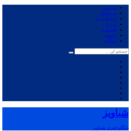
ورزش
بین الملل
ارتباط با ما
انرژی
اقتصادی
جامعه
مقالات
شباویز
پایگاه خبری شباویز