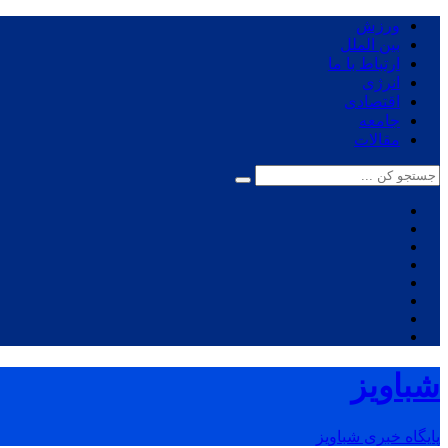
ورزش
بین الملل
ارتباط با ما
انرژی
اقتصادی
جامعه
مقالات
شباویز
پایگاه خبری شباویز