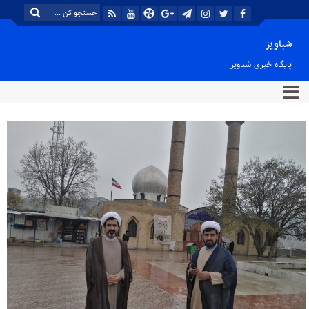
شباویز
پایگاه خبری شباویز