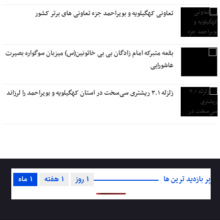
تعاونی کهگیلویه و بویراحمد جزء تعاونی های برتر کشور
بقعه متبرکه امام زادگان بی بی خاتونین(س) میزبان سوگواره بصیرت
عاشورایی
زلزله ۳.۱ ریشتری سی‌سخت در استان کهگیلویه و بویراحمد را لرزاند
پر بازدید ترین ها
1 روز
1 هفته
1 ماه