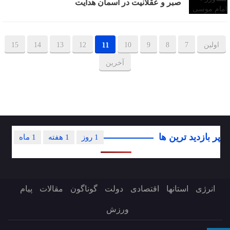
صبر و عقلانیت در آسمان هدایت
اولین
7
8
9
10
11
12
13
14
15
آخرین
پر بازدید ترین ها
1 روز
1 هفته
1 ماه
انرژی
استانها
اقتصادی
دولت
گوناگون
مقالات
پیام
ورزش