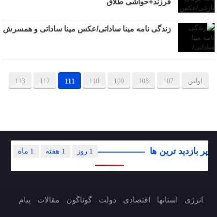
فرزند+حواشی طلاق
زندگی نامه مینا ساداتی/عکس مینا ساداتی و همسرش
اولین
107
108
109
110
111
112
113
پر بازدید ترین ها
1 روز
1 هفته
1 ماه
انرژی
استانها
اقتصادی
دولت
گوناگون
مقالات
پیام