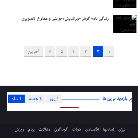
زندگی نامه گوهر خیراندیش/حواشی و ممنوع التصویری
1
2
3
4
5
6
آخرین
پر بازدید ترین ها
1 روز
1 هفته
1 ماه
انرژی
استانها
اقتصادی
دولت
گوناگون
مقالات
پیام
ورزش