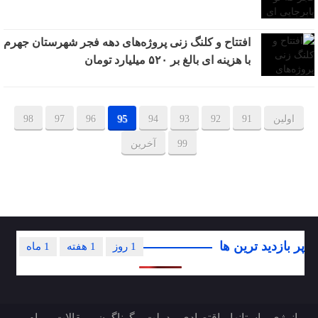
افتتاح و کلنگ زنی پروژه‌های دهه فجر شهرستان جهرم
با هزینه ای بالغ بر ۵۲۰ میلیارد تومان
اولین
91
92
93
94
95
96
97
98
99
آخرین
پر بازدید ترین ها
1 روز
1 هفته
1 ماه
انرژی
استانها
اقتصادی
دولت
گوناگون
مقالات
پیام