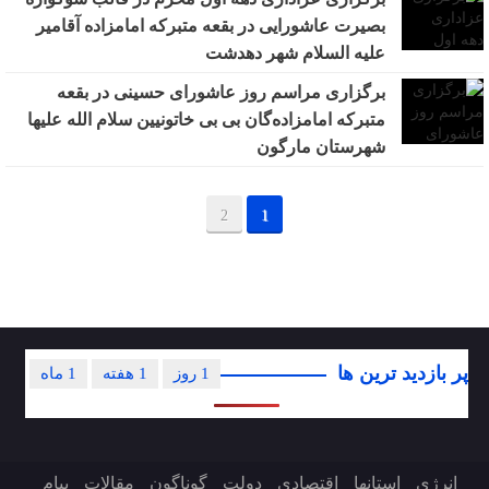
بصیرت عاشورایی در بقعه متبرکه امامزاده آقامیر
علیه السلام شهر دهدشت
برگزاری مراسم روز عاشورای حسینی در بقعه
متبرکه امامزاده‌گان بی بی خاتونیین سلام الله علیها
شهرستان مارگون
2
1
پر بازدید ترین ها
1 روز
1 هفته
1 ماه
انرژی
استانها
اقتصادی
دولت
گوناگون
مقالات
پیام