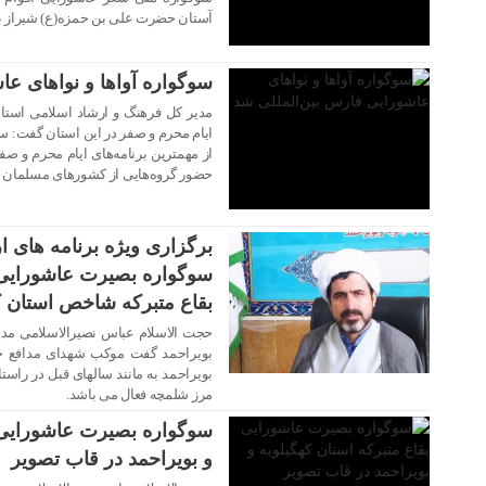
آستان حضرت علی بن حمزه(ع) شیراز بر
سوگواره آواها و نواهای عا
مدیر کل فرهنگ و ارشاد اسلامی استان
ایام محرم و صفر در این استان گفت: سو
از مهمترین برنامه‌های ایام محرم و صف
حضور گروه‌هایی از کشورهای مسلمان ه
برگزاری ویژه برنامه های ا
۱۳ مرداد ۱۴۰۲
سوگواره بصیرت عاشورایی
بقاع متبرکه شاخص استان که
حجت الاسلام عباس نصیرالاسلامی مدیر
بویراحمد گفت موکب شهدای مدافع حرم
۰۷ مرداد ۱۴۰۲
بویراحمد به مانند سالهای قبل در راس
مرز شلمچه فعال می باشد.
سوگواره بصیرت عاشورایی ب
و بویراحمد در قاب تصویر