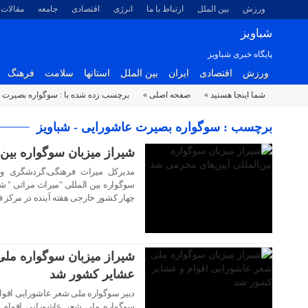
ورزش
بین الملل
ارتباط با ما
انرژی
اقتصادی
جامعه
مقالات
شباویز
پایگاه خبری شباویز
ورزش
اقتصادی
ایران
بین الملل
استانها
سلامت
فرهنگ
شما اینجا هستید »
صفحه اصلی »
برچسب زده شده با : سوگواره بصیرت 
۰۷ شهریور ۱۴۰۳
برچسب : سوگواره بصیرت عاشورایی - شباویز
شیراز میزبان سوگواره بین‌
مدیرکل میراث فرهنگی،گردشگری و 
سوگواره بین المللی "میراث مراثی " 
چهار کشور خارجی هفته آینده در مرکز ف
۰۷ مرداد ۱۴۰۳
شیراز میزبان سوگواره ملی
عشایر کشور شد
دبیر سوگواره ملی شعر عاشورایی اقو
۲۲ تیر ۱۴۰۳
سوگواره ملی شعر عاشورایی اقوام و 