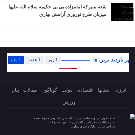
بقعه متبرکه امامزاده بی بی حکیمه سلام الله علیها
میزبان طرح نوروزی آرامش بهاری
پر بازدید ترین ها
1 روز
1 هفته
1 ماه
انرژی
استانها
اقتصادی
دولت
گوناگون
مقالات
پیام
ورزش
تمام حقوق این وب سایت برای پایگاه خبری شباویز محفوظ است.
نشر مطالب با ذکر نام پایگاه خبری شباویز بلامانع است.
طراحی سایت :
پایگاه خبری شباویز