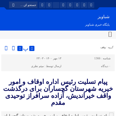
شباویز
پایگاه خبری شباویز
پ
گروه :
وقف
شناسه :
1366
۱۳ مهر ۱۴۰۰ - ۲۳:۰۳
۰
دیدگاه
ارسال توسط :
میثم نظری
پیام تسلیت رئیس اداره اوقاف و امور
خیریه شهرستان گچساران برای درگذشت
واقف خیراندیش، آزاده سرافراز توحیدی
مقدم