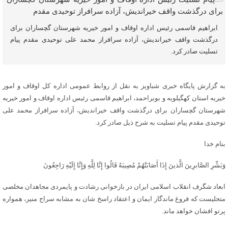
ابراهیم قاسمی رئیس اداره اوقاف و امور خیریه شهرستان گچساران برای
درگذشت واقف خیراندیش، آزاده سرافراز محمد علی توحیدی مقدم پیام
تسلیت صادر کرد.
به گزارش پایگاه خبری شباویز به نقل از روابط عمومی اداره کل اوقاف و امور
خیریه استان کهگیلویه و بویراحمد، ابراهیم قاسمی رئیس اداره اوقاف و امور خیریه
شهرستان گچساران برای درگذشت واقف خیراندیش، آزاده سرافراز محمد علی
توحیدی مقدم پیام تسلیت به شرح ذیل صادر کرد.
بنام خدا
وَبَشِّرِ الصَّابرِینَ الَّذینَ إِذَا أَصَابَتْهُمْ مُصِیبَهٌ قَالُوا إِنَّا لِلَّهِ وَإِنَّا إِلَیْهِ رَاجِعُونَ
ابعاد شگرف انقلاب اسلامی ایران در بازخوانی رشادت و پایمردی مجاهدان مخلصی
متجلیست که فروغ ماندگار ایمان و اعتقاد راسخ شان به مشابه سراج منیر، همواره
پرتو افشان خواهد ماند.