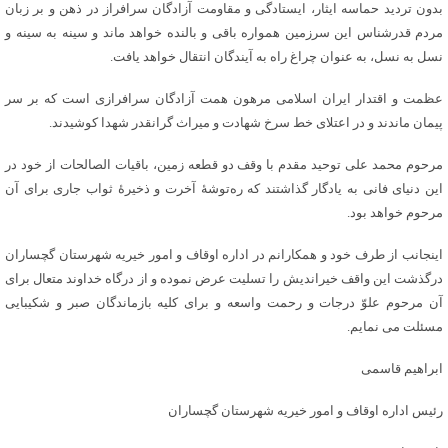
بدون تردید حماسه ایثار، ایستادگی و مقاومت آزادگان سرافراز در ذهن و بر زبان
مردم قدرشناس این سرزمین همواره باقی و بالنده خواهد ماند و سینه به سینه و
نسل به نسل، به عنوان چراغ راه به آیندگان انتقال خواهد یافت.
عظمت و اقتدار ایران اسلامی مرهون همت آزادگان سرافرازی است که بر سر
پیمان ماندند و در اعتلای خط سرخ شهادت و میراث گرانقدر شهدا کوشیدند.
مرحوم محمد علی توحید مقدم با وقف دو قطعه زمین، باقیات الصالحات از خود در
این دنیای فانی به یادگار گذاشتند که ره‌توشۀ آخرت و ذخیرۀ ثواب جاری برای آن
مرحوم خواهد بود.
اینجانب از طرف خود و همکارانم در اداره اوقاف و امور خیریه شهرستان گچساران
درگذشت این واقف خیراندیش را تسلیت عرض نموده و از درگاه خداوند متعال برای
آن مرحوم علوّ درجات و رحمت واسعه و برای کلیه بازماندگان صبر و شکیبایی
مسئلت می نمایم.
ابراهیم قاسمی
رئیس اداره اوقاف و امور خیریه شهرستان گچساران