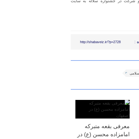
 و شرکت در جشنواره سلاله به سایت
 :
http://shabaveiz.ir/?p=2728
سلامی
معرفی بقعه متبرکه
امامزاده محسن (ع) در