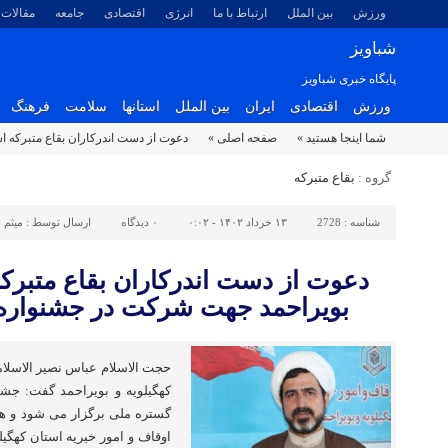
ورزش
بین الملل
ارتباط با ما
انرژی
اقتصادی
جامعه
مقالات
شباویز
پایگاه خبری شباویز
ورزش
اقتصادی
ایران
بین الملل
استانها
سلامت
فرهنگ
شما اینجا هستید »
صفحه اصلی »
دعوت از دست اندرکاران بقاع متبرکه 
گروه :
بقاع متبرکه
شناسه :
2728
۱۳ خرداد ۱۴۰۲ - ۰:۰۲
۰
دیدگاه
ارسال توسط :
میثم 
دعوت از دست اندرکاران بقاع متبرکه
بویراحمد جهت شرکت در جشنواره
حجت الاسلام عباس نصیر الاسلام
کهگیلویه و بویراحمد گفت: جش
گستره ملی برگزار می شود و ه
اوقاف و امور خیریه استان کهگیل