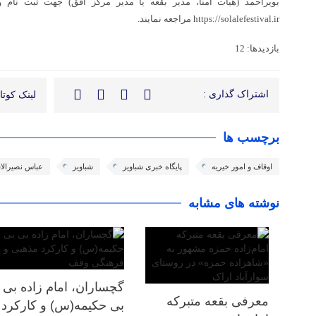
بویراحمد (هیأت امنا، مدیر بقعه یا مدیر مرکز افق) جهت ثبت نام
https://solalefestival.ir مراجعه نمایند.
بازدیدها: 12
اشتراک گذاری :
لینک کوتاه
برچسب ها
اوقاف و امور خیریه
پایگاه خبری شباویز
شباویز
عباس نصیرالا
نوشته های مشابه
گچساران، امام زاده بی
معرفی بقعه متبرکه
بی حکیمه(س) و کارکرد