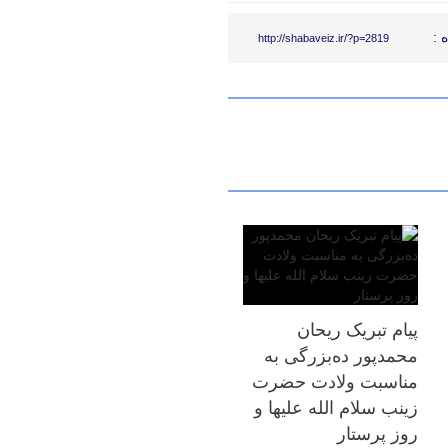
 :
http://shabaveiz.ir/?p=2819
پیام تبریک ریحان
محمدپور ده‌بزرگی به
مناسبت ولادت حضرت
زینب سلام الله علیها و
روز پرستار