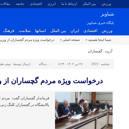
ورزش
بین الملل
ارتباط با ما
انرژی
اقتصادی
جامعه
مقالات
شباویز
پایگاه خبری شباویز
ورزش
اقتصادی
ایران
بین الملل
استانها
سلامت
فرهنگ
شما اینجا هستید »
صفحه اصلی »
درخواست ویژه مردم گچساران از وزی
گروه :
گچساران
شناسه :
2819
۲۷ تیر ۱۴۰۲ - ۸:۲۴
۰
دیدگاه
ارسال توسط :
میثم نظ
درخواست ویژه مردم گچساران از 
فرماندار گچساران گفت: مردم ا
پالایشگاه در گچساران کلنگ زنی 