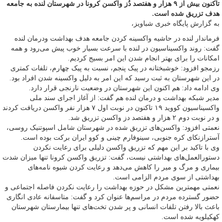
تاکنون بیش از ۹ هزار و هفتصد دُز واکسن کرونا در شهرستان لنده به جامعه
هدف تزریق شده است.
به گزارش پایگاه خبری شباویز،
فرماندار لنده در حاشیه واکسینه کردن جامعه هدف بهداشت ودرمان لنده
گفت: روند واکسیناسیون در لنده با سرعت بسیار خوب پیش می‌رود و همه
امکانات را برای بهتر انجام شدن این امر بسیج کردیم.
رزمجو افزود: خوشبختانه در پیک پنجم، نسبت به پیک چهارم، تلفات کمتری
در این شهرستان به ثبت رسید که این امر به دلیل واکسینه شدن افراد بود.
وی ادامه داد: هم اکنون این شهرستان در وضعیت نارنجی قرار دارد.
مدیر شبکه بهداشت و درمان لنده هم گفت: از آغاز اجرای سند ملی
واکسیناسیون کووید ۱۹ تاکنون در نوبت اول ۷ هزار نفر واکسن دریافت کردند
و در نوبت دوم ۲ هزار و هفتصد دز واکسن تزریق شد.
نعمتی افزود: واکسن‌های تزریق شده در شهرستان شامل اسپوتنیک روسی،
آسترازنکای کره جنوبی، سینوفارم چینی و کوو ایران برکت بوده است.
وی با تاکید بر این مهم که تزریق واکسن دلیلی برای رعایت نکردن
دستورالعمل‌های بهداشتی نیست، گفت: تزریق واکسن کرونا تنها میزان شدت
بیماری و مرگ و میر را کاهش می‌دهد و رعایت کردن شیوه نامه‌های
بهداشتی از سوی مردم الزامی است.
نعمتی مهمترین مشکل در حوزه بهداشت را رعایت نکردن فاصله اجتماعی و
حضور گسترده مردم در مراسم‌ها عنوان کرد و گفت: متاسفانه عادی انگاری
باعث بالا رفتن تلفات انسانی و پر شدن تخت‌های تنها بیمارستان شهرستان
کهکیلویه شده است.