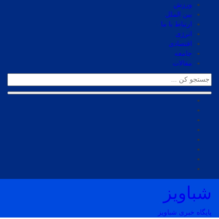
ورزش
بین الملل
ارتباط با ما
انرژی
اقتصادی
جامعه
مقالات
شباویز
پایگاه خبری شباویز