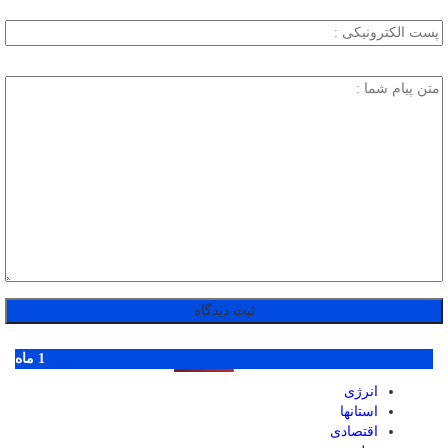
پر بازدید ترین ها
1 روز
1 هفته
1 ماه
انرژی
استانها
اقتصادی