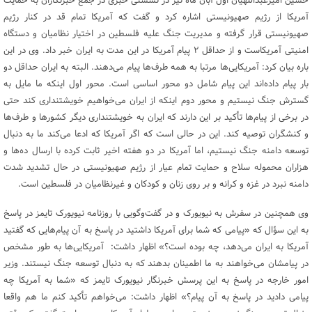
حسین امیرعبداللهیان اول آبان ماه نیز در نشستی خبری در جمع خبرنگاران به حمایت
آمریکا از رژیم صهیونیستی اشاره کرد و گفت که آمریکا تمام قد در کنار رژیم
صهیونیستی قرار گرفته و مدیریت جنگ علیه فلسطین در اختیار نظامیان و دستگاه
امنیتی آمریکاست و از حداقل ۲ پیام آمریکا در این مدت به ایران خبر داد. وی در این
باره بیان کرد: آمریکایی‌ها مرتبا به همه طرف‌ها پیام می‌دهند. البته به ایران حداقل دو
بار پیام داده‌اند این پیام شامل دو محور اساسی است. محور اول اینکه ما مایل به
گسترش جنگ نیستیم و محور دوم اینکه از ایران می‌خواهیم خویشتنداری کند حتی
در برخی از پیام‌ها تأکید بر این دارند که ایران به خویشتنداری دیگر کشورها و طرف‌ها
و کنشگران توصیه کند. این در حالی است که اگر آمریکا که ادعا می‌کند ما به دنبال
توسعه دامنه جنگ نیستیم، اما آمریکا در دو هفته اخیر ثابت کرده با ارسال ده‌ها و
هزاران محموله سلاح و حمایت تمام عیار از رژیم صهیونیستی در حال تشدید شدت
دامنه نبرد در غزه و کرانه و بر روی زنان و کودکان و غیرنظامیان در فلسطین است.
وی همچنین در سفرش به نیویورک و در گفت‌وگویی با روزنامه نیویورک تایمز در پاسخ
به این سؤال که «پیامی که شما برای آمریکا داشتید در پاسخ به آن پیام‌هایی که گفتید
آمریکا به ایران می‌دهد، چه بوده است؟» اظهار داشت: آمریکایی‌ها به طور مشخص
در پیامشان می‌خواهند به ما اطمینان بدهند که به دنبال توسعه‌ جنگ نیستند. وزیر
امور خارجه در پاسخ به این پرسش خبرنگار نیویورک تایمز که «شما به آمریکا چه
پیامی دادید در پاسخ به آن پیام؟» اظهار داشت: می‌خواهم تأکید کنم ما هم واقعا