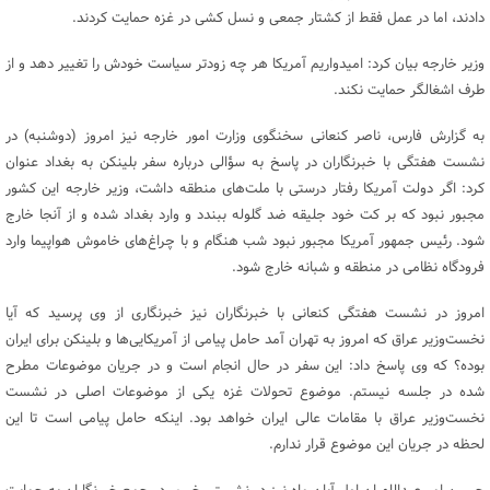
دادند، اما در عمل فقط از کشتار جمعی و نسل کشی در غزه حمایت کردند.
وزیر خارجه بیان کرد: امیدواریم آمریکا هر چه زودتر سیاست خودش را تغییر دهد و از
طرف اشغالگر حمایت نکند.
به گزارش فارس، ناصر کنعانی سخنگوی وزارت امور خارجه نیز امروز (دوشنبه) در
نشست هفتگی با خبرنگاران در پاسخ به سؤالی درباره سفر بلینکن به بغداد عنوان
کرد: اگر دولت آمریکا رفتار درستی با ملت‌های منطقه داشت، وزیر خارجه این کشور
مجبور نبود که بر کت خود جلیقه ضد گلوله ببندد و وارد بغداد شده و از آنجا خارج
شود. رئیس جمهور آمریکا مجبور نبود شب هنگام و با چراغ‌های خاموش هواپیما وارد
فرودگاه نظامی در منطقه و شبانه خارج شود.
امروز در نشست هفتگی کنعانی با خبرنگاران نیز خبرنگاری از وی پرسید که آیا
نخست‌وزیر عراق که امروز به تهران آمد حامل پیامی از آمریکایی‌ها و بلینکن برای ایران
بوده؟ که وی پاسخ داد: این سفر در حال انجام است و در جریان موضوعات مطرح
شده در جلسه نیستم. موضوع تحولات غزه یکی از موضوعات اصلی در نشست
نخست‌وزیر عراق با مقامات عالی ایران خواهد بود. اینکه حامل پیامی است تا این
لحظه در جریان این موضوع قرار ندارم.