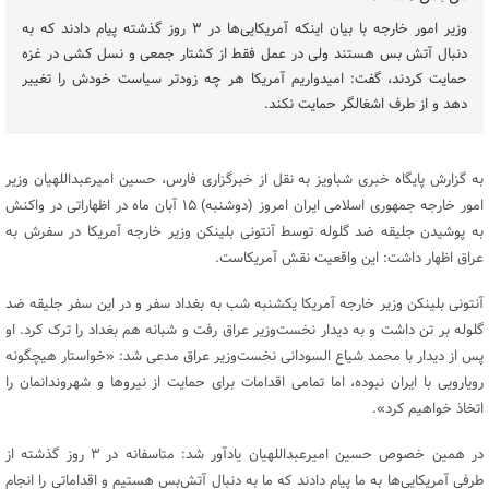
وزیر امور خارجه با بیان اینکه آمریکایی‌ها در ۳ روز گذشته پیام دادند که به
دنبال آتش بس هستند ولی در عمل فقط از کشتار جمعی و نسل کشی در غزه
حمایت کردند، گفت: امیدواریم آمریکا هر چه زودتر سیاست خودش را تغییر
دهد و از طرف اشغالگر حمایت نکند.
به گزارش پایگاه خبری شباویز به نقل از خبرگزاری فارس، حسین امیرعبداللهیان وزیر
امور خارجه جمهوری اسلامی ایران امروز (دوشنبه) ۱۵ آبان ماه در اظهاراتی در واکنش
به پوشیدن جلیقه ضد گلوله توسط آنتونی بلینکن وزیر خارجه آمریکا در سفرش به
عراق اظهار داشت: این واقعیت نقش آمریکاست.
آنتونی بلینکن وزیر خارجه آمریکا یکشنبه شب به بغداد سفر و در این سفر جلیقه ضد
گلوله بر تن داشت و به دیدار نخست‌وزیر عراق رفت و شبانه هم بغداد را ترک کرد. او
پس از دیدار با محمد شیاع السودانی نخست‌وزیر عراق مدعی شد: «خواستار هیچگونه
رویارویی با ایران نبوده، اما تمامی اقدامات برای حمایت از نیروها و شهروندانمان را
اتخاذ خواهیم کرد».
در همین خصوص حسین امیرعبداللهیان یادآور شد: متاسفانه در ۳ روز گذشته از
طرفی آمریکایی‌ها به ما پیام دادند که ما به دنبال ‌آتش‌بس هستیم و اقداماتی را انجام