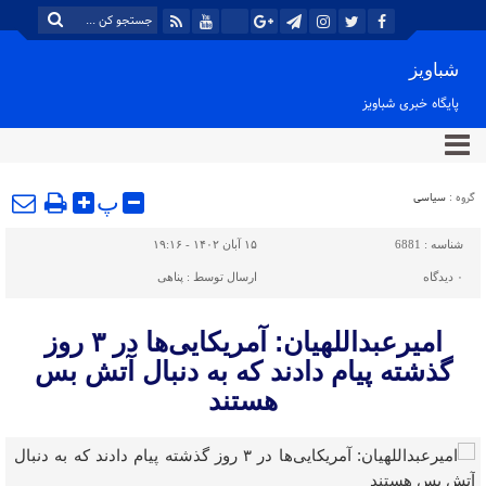
شباویز
پایگاه خبری شباویز
گروه :
سیاسی
پ
شناسه :
6881
۱۵ آبان ۱۴۰۲ - ۱۹:۱۶
۰
دیدگاه
ارسال توسط :
پناهی
امیرعبداللهیان: آمریکایی‌ها در ۳ روز
گذشته پیام دادند که به دنبال آتش بس
هستند