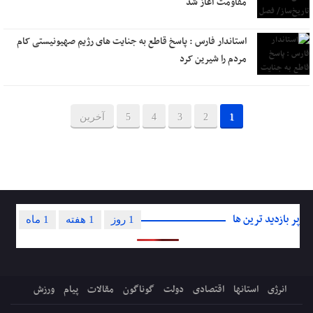
مقاومت آغاز شد
استاندار فارس : پاسخ قاطع به جنایت های رژیم صهیونیستی کام
مردم را شیرین کرد
1
2
3
4
5
آخرین
پر بازدید ترین ها
1 روز
1 هفته
1 ماه
انرژی
استانها
اقتصادی
دولت
گوناگون
مقالات
پیام
ورزش