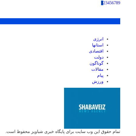
1
2
3
4
5
6
7
8
9
پر بازدید ترین ها
انرژی
استانها
اقتصادی
دولت
گوناگون
مقالات
پیام
ورزش
تمام حقوق این وب سایت برای پایگاه خبری شباویز محفوظ است.