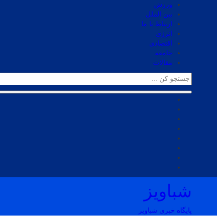
ورزش
بین الملل
ارتباط با ما
انرژی
اقتصادی
جامعه
مقالات
شباویز
پایگاه خبری شباویز