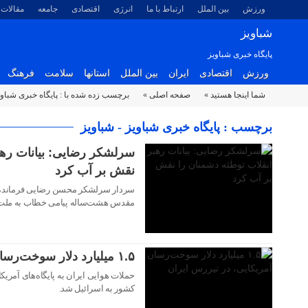
ورزش
بین الملل
ارتباط با ما
انرژی
اقتصادی
جامعه
مقالات
شباویز
پایگاه خبری شباویز
ورزش
اقتصادی
ایران
بین الملل
استانها
سلامت
فرهنگ
شما اینجا هستید »
صفحه اصلی »
برچسب زده شده با : پایگاه خبری شباوی
۳۰ تیر ۱۴۰۵
برچسب : پایگاه خبری شباویز - شباویز
سرلشکر رضایی: بیانات رهب
نقش بر آب کرد
سردار سرلشکر محسن رضایی فرمانده ک
۳۰ تیر ۱۴۰۵
مقدس هشت‌ساله پیامی خطاب به ملت غ
۱.۵ میلیارد دلار سوخت‌رسان آمریکایی، در تیررس ایران
حملات هوایی ایران به پایگاه‌های آمر
کشور به اسرائیل شد.