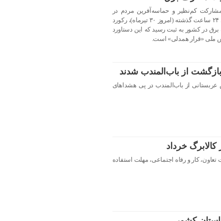
مشارکت کم‌نظیر و حماسه‌آفرین مردم در
بهینه‌سازی مصرف برق اعلام کرد: طی ۲۴ ساعت گذشته (امروز ۳۰ تیرماه)، رکورد
گاواتی مصرف برق در کشور به ثبت رسید که این دستاورد
ش ملی «قرار همدلی» است.
یمن از بازگشت ۶ نفتکش عربستانی از باب‌المندب در پی هشداهای
 کالابرگ خرداد
عاون، کار و رفاه اجتماعی، مهلت استفاده