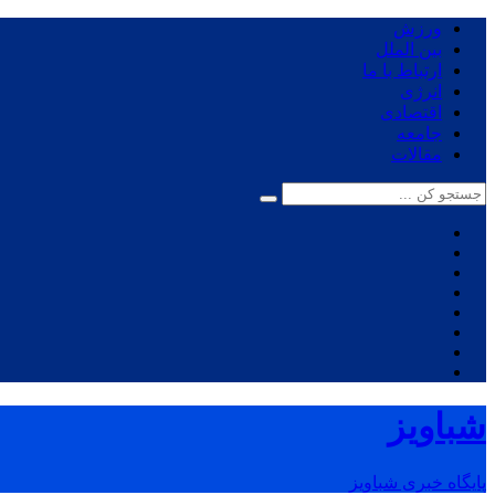
ورزش
بین الملل
ارتباط با ما
انرژی
اقتصادی
جامعه
مقالات
شباویز
پایگاه خبری شباویز