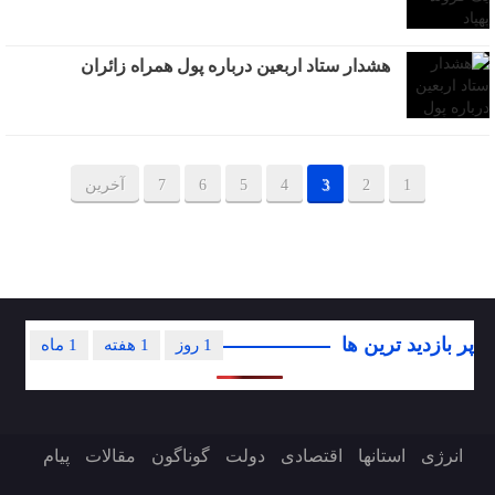
هشدار ستاد اربعین درباره پول همراه زائران
1
2
3
4
5
6
7
آخرین
پر بازدید ترین ها
1 روز
1 هفته
1 ماه
انرژی
استانها
اقتصادی
دولت
گوناگون
مقالات
پیام