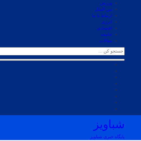
ورزش
بین الملل
ارتباط با ما
انرژی
اقتصادی
جامعه
مقالات
شباویز
پایگاه خبری شباویز