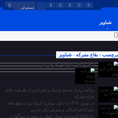
شباویز
پایگاه خبری شباویز
برچسب : بقاع متبرکه - شباویز
امام زادگان گنج های آخرالزمانی
برنامه ریزی صحیح شرط برخورداری از ظرفیت های
بقاع متبرکه
در نوروز ۱۳۹۹ به دلیل بیماری کرونا نیز در هیچ بقعه
متبرکه‌ای اسکان و پذیرش زائر نداریم
«کِرامَتُنا الشهاده» شعار اصلی و محوری سوگواره