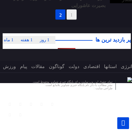
بصیرت عاشورایی
2
1
پر بازدید ترین ها
1 روز
1 هفته
1 ماه
انرژی
استانها
اقتصادی
دولت
گوناگون
مقالات
پیام
ورزش
تمام حقوق این وب سایت برای پایگاه خبری شباویز محفوظ است.
نشر مطالب با ذکر نام پایگاه خبری شباویز بلامانع است.
طراحی سایت :
پایگاه خبری شباویز