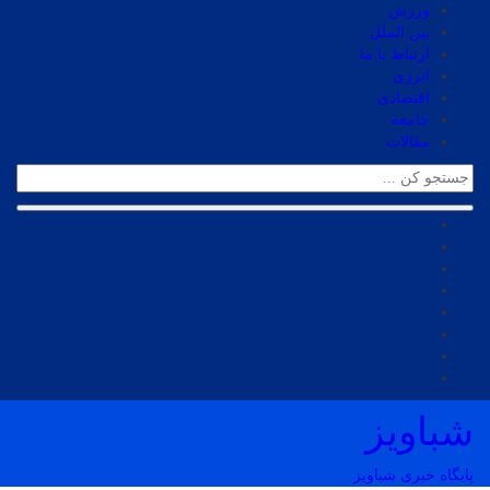
ورزش
بین الملل
ارتباط با ما
انرژی
اقتصادی
جامعه
مقالات
شباویز
پایگاه خبری شباویز