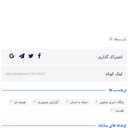
بازدیدها: 19
اشتراک گذاری :
لینک کوتاه :
http://shabaveiz.ir/?p=24193
برچسب ها
پایگاه خبری شباویز
حمله به ایران
گزارش تصویری
هسته ای
هنرمند
نوشته های مشابه