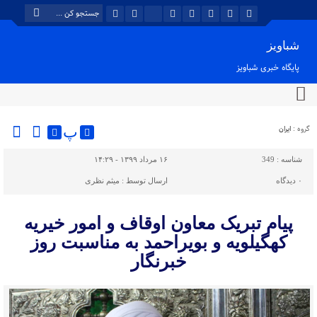
شباویز
پایگاه خبری شباویز
گروه :
ایران
پ
شناسه :
349
۱۶ مرداد ۱۳۹۹ - ۱۴:۲۹
۰
دیدگاه
ارسال توسط :
میثم نظری
پیام تبریک معاون اوقاف و امور خیریه
کهگیلویه و بویراحمد به مناسبت روز
خبرنگار