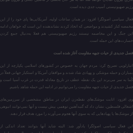
رژیم صهیونیستی آسیب جدی دیده است.
فعال سیاسی اصولگرا افزود: در همان ساعات اولیه، آمریکایی‌ها پای خود را از این
مخمصه کنار کشیدند و مواضعی که اتخاذ کردند نشاندهنده این است که خواهان ادامه
این جنگ و این مخاصمه نیستند رژیم صهیونیستی هم فعلا به‌دنبال جمع کردن
خسارت‌های این حمله است.
فصل جدیدی از حیات جبهه مقاومت آغاز شده است
انبارلویی تصریح کرد: مردم جهان به خصوص در کشورهای اسلامی یکپارچه از این
بمباران و حمله موشکی و پهپادی شاد شدند و موافقان آمریکا و استکبار جهانی فعلاً در
کُما به سر می‌برند این یک نقطه عطف در تاریخ معادله قدرت در غرب آسیا است و
فصل جدیدی از حیات جبهه مقاومت را می‌توانیم در ادامه این حمله شاهد باشیم.
وی افزود: اثابت موشک‌های نقطه‌زن ایران در مناطق مشخصی از سرزمین‌های
اشغالی فلسطین، نشان داد که گنبدآهنین توهمی بیش نیست و آنها نمی‌توانند انبوهی
از موشک‌ها یا پهپادهایی که به سوی آنها هجوم می‌آورند را مورد هدف قرار دهند.
این فعال سیاسی اصولگرا یادآور شد: البته شاید آنها بتوانند تعداد اندکی از