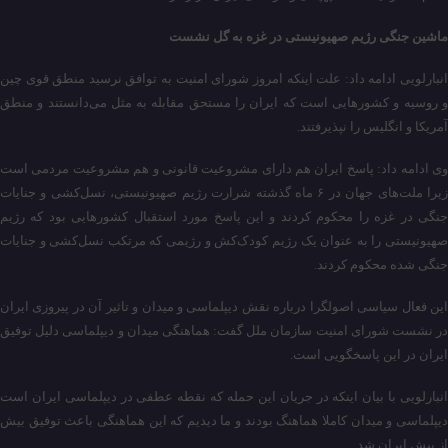
ماشین جنگی رژیم صهیونیستی در غزه به گل نشست
انبارلویی ادامه داد: علت اینکه امروز شورای امنیت به توافق نرسید منطق قوی چین
و روسیه و کشورهایی است که ایران را مستحق مقابله به مثل می‌دانستند و منطق
آمریکا و انگلیس را نپذیرفتند.
وی ادامه داد: پاسخ ایران هم دارای مشروعیت قانونی و هم مشروعیت مردمی است
زیرا ملت‌های جهان در ۶ ماه گذشته شرارت رژیم صهیونیستی، نسل‌کشی و جنایات
جنگی در غزه را محکوم کردند و این پاسخ مورد استقبال کشورهایی بود که رژیم
صهیونیستی را به عنوان یک رژیم کودک‌کش و رژیمی که مرتکب نسل‌کشی و جنایات
جنگی شده محکوم کردند.
این فعال سیاسی اصولگرا درباره نقش دیپلماسی و میدان و تاثیر آن در پیروزی ایران
در نشست شورای امنیت سازمان ملل گفت: هماهنگی میدان و دیپلماسی دلیل توفیق
ایران در این پاسخگویی است.
انبارلویی با بیان اینکه در جریان این حمله که نقطه عطفی در دیپلماسی ایران است
دیپلماسی و میدان کاملا هماهنگ بودند و ما دیدیم که این هماهنگی باعث توفیق بیش
از پیش ایران شد.