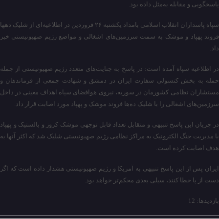
پاسخگویی و مقابله به‌مثل داده بود.
سپاه پاسداران انقلاب اسلامی بامداد یکشنبه ۲۶ فروردین در اطلاعیه‌ای از شلیک دهها
فروند پهپاد و موشک به سمت سرزمین‌های اشغالی و مواضع رژیم صهیونیستی خبر
داد.
در اطلاعیه سپاه آمده است: در پاسخ به جنایت‌های متعدد رژیم صهیونیستی از جمله
حمله به بخش کنسولی سفارت ایران در دمشق و شهادت جمعی از فرماندهان و
مستشاران نظامی کشورمان در سوریه، نیروی هوافضای سپاه اهداف معینی در داخل
سرزمین‌های اشغالی را با شلیک ده‌ها فروند موشک و پهپاد مورد اصابت قرار داد.
در جریان این پاسخ تنبیهی و متقابل تعداد قابل توجهی موشک کروز و بالستیک و پهپاد
با مدیریت جنگ الکترونیک به مراکز نظامی رژیم صهیونیستی شلیک شد که اکثر آنها به
هدف اصابت کرده است.
ایران پس از این پاسخ تنبیهی به آمریکا و رژیم صهیونیستی هشدار داده است که اگر
دست از پا خطا کنند، سیلی بعدی محکم‌تر خواهد بود.
بازدیدها: 12