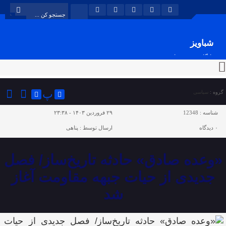
شباویز
پایگاه خبری شباویز
پ
گروه :
سیاسی
شناسه :
12348
۲۹ فروردین ۱۴۰۳ - ۲۳:۳۸
۰
دیدگاه
ارسال توسط :
پناهی
«وعده صادق» حادثه‌ تاریخ‌ساز/ فصل
جدیدی از حیات جبهه مقاومت آغاز
شد