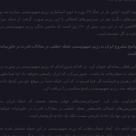
وی افزود: اولین بار در جنگ ۳۳ روزه با خوی استکباری رژیم صهیونیستی مبارزه شد و
نبردهای دیگری هم در سرزمین‌های اشغالی با این رژیم صورت گرفت از جمله نبرد
الاقصی که در این نبرد بیش از ۱۹۰ روز است که ماشین جنگی رژیم صهیونیستی در
غزه به گل نشسته است.
پاسخ مشروع ایران به رژیم صهیونیستی نقطه عطفی در معادلات قدرت در خاورمیانه
است
این فعال رسانه‌ای عنوان کرد: در اقدام شرورانه‌ای که رژیم صهیونیستی در سوریه در
حمله به سفارتخانه ما داشت، تصور می‌کرد که ایران پاسخی نخواهد داد اما همانطور
که رهبری و فرمانده کل قوا فرمودند که این حمله حتماً در موقع خودش پاسخ داده
خواهد شد، رژیم صهیونیستی پاسخ متناسب را دریافت کرد.
انبارلویی بیان کرد: استراتژیست‌های جهان معتقد هستند که حمله ایران به
سرزمین‌های اشغالی فلسطین نقطه عطفی در معادلات قدرت در خاورمیانه خواهد
بود و این تنها یک حادثه تاریخی نیست بلکه یک حادثه تاریخ‌ساز است.
وی ادامه داد: ابعاد خسارت‌هایی که رژیم صهیونیستی در این حمله متحمل شده به
تدریج بیرون نمایان خواهد شد اما به هر حال بخشی از ماشین جنگی و نیروی هوایی