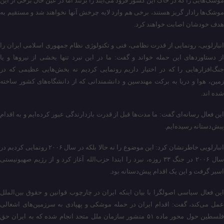
موشک‌هایی را که در خاک این کشور فرود می‌آیند را بزنند اما در عین حال برخی از این
موشک‌ها رادار گریز هستند، برخی هم وارد لایه چرخش آنها نخواهند شد و مستقیم به
هدف خودشان اصابت خواهند کرد.
انبارلویی، رونمایی از قدرت نظامی، فنی و تکنولوژی نظام جمهوری اسلامی ایران را
از دستاوردهای این حمله خواند و گفت: ما در این نبرد تنها بخشی از نیروها و یا
جنگ‌افزارهایی را که در اختیار داریم رونمایی کردیم نه بخش‌هایی عظیمی که در
زمین، هوا و دریا به برکت مهندسین و دانشمندانی که از دانشگاه‌های کشور ساخته
شده اند.
این فعال رسانه‌ای گفت: ما مدت‌ها قبل از قدرت بازدارندگی عبور کرده‌ایم و به اقدام
پیش‌دستانه رسیده‌ایم.
انبارلویی خاطرنشان کرد: این موضوع را نه حالا بلکه در سال ۲۰۰۶ رونمایی کردیم در
سال ۲۰۰۶ در جنگ ۳۳ روزه، نبرد را ابتدا حزب‌الله آغاز کرد و از رژیم صهیونیستی
اسیر گرفت و این یک اقدام پیش‌دستانه بود.
این فعال سیاسی اصولگرا با بیان اینکه ایران در چارچوب قوانین و حقوق بین‌الملل
عمل می‌کند، گفت: اقدام ایران در حمله موشکی و پهپادی به سرزمین‌های اشغالی
فلسطین حول محور ماده ۵۱ منشور سازمان ملل متحد انجام شده که به ایران حق