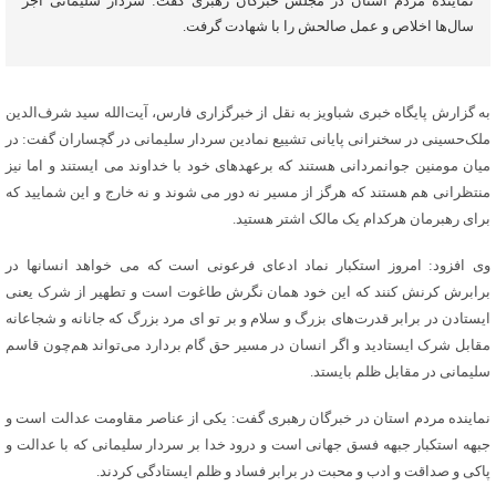
نماینده مردم استان در مجلس خبرگان رهبری گفت: سردار سلیمانی اجر
سال‌ها اخلاص و عمل صالحش را با شهادت گرفت.
به گزارش پایگاه خبری شباویز به نقل از خبرگزاری فارس، آیت‌الله سید شرف‌الدین
ملک‌حسینی در سخنرانی پایانی تشییع نمادین سردار سلیمانی در گچساران گفت: در
میان مومنین جوانمردانی هستند که برعهدهای خود با خداوند می ایستند و اما نیز
منتظرانی هم هستند که هرگز از مسیر نه دور می شوند و نه خارج و این شمایید که
برای رهبرمان هرکدام یک مالک اشتر هستید.
وی افزود: امروز استکبار نماد ادعای فرعونی است که می خواهد انسانها در
برابرش کرنش کنند که این خود همان نگرش طاغوت است و تطهیر از شرک یعنی
ایستادن در برابر قدرت‌های بزرگ و سلام و بر تو ای مرد بزرگ که جانانه و شجاعانه
مقابل شرک ایستادید و اگر انسان در مسیر حق گام بردارد می‌تواند هم‌چون قاسم
سلیمانی در مقابل ظلم بایستد.
نماینده مردم استان در خبرگان رهبری گفت: یکی از عناصر مقاومت عدالت است و
جبهه استکبار جبهه فسق جهانی است و درود خدا بر سردار سلیمانی که با عدالت و
پاکی و صداقت و ادب و محبت در برابر فساد و ظلم ایستادگی کردند.