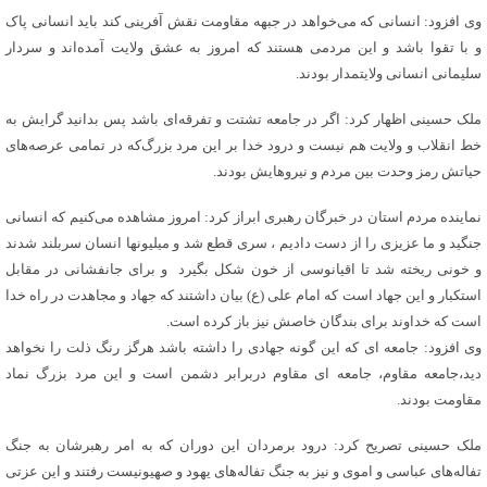
وی افزود: انسانی که می‌خواهد در جبهه مقاومت نقش آفرینی کند باید انسانی پاک
و با تقوا باشد و این مردمی هستند که امروز به عشق ولایت آمده‌اند و سردار
سلیمانی انسانی ولایتمدار بودند.
ملک حسینی اظهار کرد: اگر در جامعه تشتت و تفرقه‌ای باشد پس بدانید گرایش به
خط انقلاب و ولایت هم نیست و درود خدا بر این مرد بزرگ‌که در تمامی عرصه‌های
حیاتش رمز وحدت بین مردم و نیروهایش بودند.
نماینده مردم استان در خبرگان رهبری ابراز کرد: امروز مشاهده می‌کنیم که انسانی
جنگید و ما عزیزی را از دست دادیم ، سری قطع شد و میلیونها انسان سربلند شدند
و خونی ریخته شد تا اقیانوسی از خون‌ شکل بگیرد و برای جانفشانی در مقابل
استکبار و این جهاد است که امام علی (ع) بیان داشتند که جهاد و مجاهدت در راه خدا
است که خداوند برای بندگان خاصش نیز باز کرده است.
وی افزود: جامعه ای که این گونه جهادی را داشته باشد هرگز رنگ ذلت را نخواهد
دید،جامعه مقاوم، جامعه ای مقاوم در‌برابر دشمن است و این مرد بزرگ نماد
مقاومت بودند.
ملک حسینی تصریح کرد: درود برمردان این دوران که به امر رهبرشان به جنگ
تفاله‌های عباسی و اموی و نیز به جنگ تفاله‌های یهود و صهیونیست رفتند و این عزتی