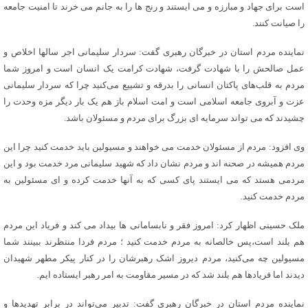
است برای جهاد و مبارزه و می ایستند و رنج ها را به جانم می خرند تا امنیت جامعه
را صیانت کنند.
نماینده مردم استان در خبرگان رهبری گفت: سردار سلیمانی اجر سالها اخلاص و
عمل صالحش را با شهادت گرفت، شهادت کرامت یک انسان است و امروز شما
مردم به قلب‌های پاکتان انسانی را بدرقه و تشییع می‌کنید چرا که سردار سلیمانی
عزت و آبروی جامعه اسلامی است و امت اسلام باز هم‌ یک بار دیگر مزه وحدت را
چشیدند که‌ می تواند سرمایه ای بزرگ برای مردم و مسئولان باشد.
وی افزود: مردم از مسئولان خدمت می خواهند و مسیولین‌ باید خدمت کنید چرا این
مردم همیشه در صحنه اند و مردم نشان داد که شهید سلیمانی مرد خدمت بود و این
مردمی هستد که می ایستند پای کسی که به آنها خدمت کرده و ای مسئولین به
مردم خدمت کنید.
ملک حسینی اظهار کرد: امروز فقر و نابسامانی ها بیداد می کند و فریاد این مردم
هم بلند است،پس خالصانه به مردم خدمت کنید ؛ مردم فردا منتظرند ببینند شما
مسیولین چه می‌کنید، مردم دیروز اشک رهبرشان را در کنار پیکر مطهر شهیدان
دیدند اما فریادها هم بلند شد که در مسیر مقاومت به امر رهبر ایستاده ایم.
نماینده مردم استان در خبرگان رهبری گفت: تدبیر می‌تواند در برابر تهدید‌ها و