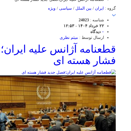
گروه :
ایران
/
بین الملل
/
سیاسی
/
ویژه
پ
شناسه :
24023
۲۲ خرداد ۱۴۰۴ - ۱۲:۵۳
۰
دیدگاه
ارسال توسط :
میثم نظری
قطعنامه آژانس علیه ایران
فشار هسته ای