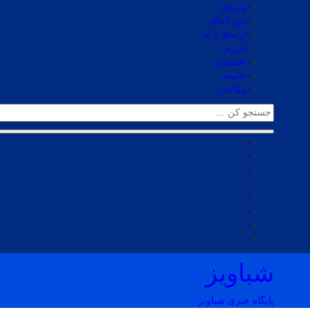
ورزش
بین الملل
ارتباط با ما
انرژی
اقتصادی
جامعه
مقالات
شباویز
پایگاه خبری شباویز