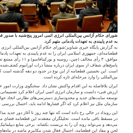
شورای حکام آژانس بین‌المللی انرژی اتمی امروز پنج‌شنبه با صدور ق
به عدم پایبندی به تعهدات پادمانی متهم کرد.
به گزارش پایگاه خبری شباویز؛شورای حکام آژانس بین‌المللی انرژی ا
موافق، ۳ رأی مخالف (چین، 
پاسخ‌های شفاف از سوی ایران درباره منشأ ذرات اورانیوم کشف‌شده د
است. این نخستین قطعنامه از این نوع در حدود دو دهه گذشته است ک
بین‌المللی را وارد مرحله‌ای تازه کرده است.
ایران بلافاصله به این اقدام واکنش نشان داد. سخنگوی وزارت امور خ
ارزش فنی» دانست و سازمان انرژی اتمی ایران اعلام کرد تصمیماتی
توسعه سایت‌های جدید و محدودسازی دسترسی‌های نظارتی اتخاذ خواهد
سازمان ملل نیز اعلام کرد که اگر فشارها ادامه یابد، احتمال بررسی خروج از معاه
این رویداد در حالی رخ داده است که تنها چند روز تا آغاز دور جدید مذ
در مسقط باقی مانده است. تحلیلگران معتقدند این قطعنامه فضای مذا
می‌دهد و می‌تواند روند آن را به بن‌بست بکشاند. برخی منابع دیپلماتیک 
لحن و مفاد این قطعنامه، احتمال فعال شدن مکانیزم ماشه در ماه‌های 