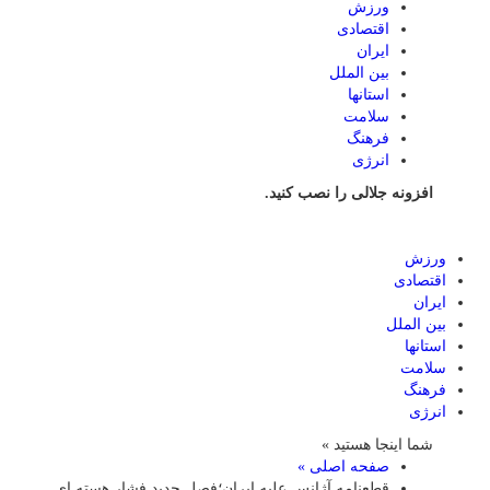
ورزش
اقتصادی
ایران
بین الملل
استانها
سلامت
فرهنگ
انرژی
افزونه جلالی را نصب کنید.
ورزش
اقتصادی
ایران
بین الملل
استانها
سلامت
فرهنگ
انرژی
شما اینجا هستید »
صفحه اصلی »
قطعنامه آژانس علیه ایران؛فصل جدید فشار هسته ای