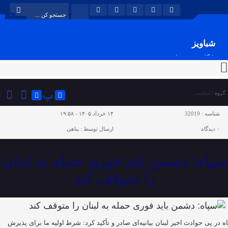
شباویز
پایگاه خبری شباویز
پ
گروه :
سیاسی
شناسه :
32019
۱۴ خرداد ۱۴۰۵ - ۱۹:۵۸
۰
دیدگاه
ارسال توسط :
پناهی
سپاه: دشمن باید فوری حمله به لبنان
را متوقف کند
ه در پی حوادث اخیر لبنان بیانیه‌ای صادر و تأکید کرد: شرط اولیه ما برای پذیرش