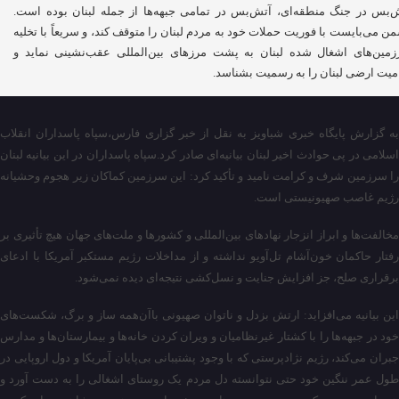
‌بس در جنگ منطقه‌ای، آتش‌بس در تمامی جبهه‌ها از جمله لبنان بوده است.
ن می‌بایست با فوریت حملات خود به مردم لبنان را متوقف کند، و سریعاً با تخلیه
مین‌های اشغال شده لبنان به پشت مرزهای بین‌المللی عقب‌نشینی نماید و
میت ارضی لبنان را به رسمیت بشناسد.
به گزارش پایگاه خبری شباویز به نقل از خبر گزاری فارس،سپاه پاسداران انقلاب
اسلامی در پی حوادث اخیر لبنان بیانیه‌ای صادر کرد.سپاه پاسداران در این بیانیه لبنان
را سرزمین شرف و کرامت نامید و تأکید کرد: این سرزمین کماکان زیر هجوم وحشیانه
رژیم غاصب صهیونیستی است.
مخالفت‌ها و ابراز انزجار نهادهای بین‌المللی و کشورها و ملت‌های جهان هیچ تأثیری بر
رفتار حاکمان خون‌آشام تل‌آویو نداشته و از مداخلات رژیم مستکبر آمریکا با ادعای
برقراری صلح، جز افزایش جنایت و نسل‌کشی نتیجه‌ای دیده نمی‌شود.
این بیانیه می‌افزاید: ارتش بزدل و ناتوان صهیونی باآن‌همه ساز و برگ، شکست‌های
خود در جبهه‌ها را با کشتار غیرنظامیان و ویران کردن خانه‌ها و بیمارستان‌ها و مدارس
جبران می‌کند، رژیم نژادپرستی که با وجود پشتیبانی بی‌پایان آمریکا و دول اروپایی در
طول عمر ننگین خود حتی نتوانسته دل مردم یک روستای اشغالی را به دست آورد و