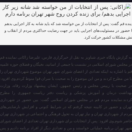
ینده قم گفت: پس از انتخابات از من خواسته شد که باید شانه به کار اجرایی بدهم
ا حضور در مسئولیت‌های اجرایی باید در جهت رضایت حداکثری مردم از انقلاب و
ش مشکلات کشور حرکت کرد.
به گزارش پایگاه خبری شباویز به نقل از خبرگزاری فارس، علیرضا زاکانی نماینده قم
در مجلس شورای اسلامی در نشست با جمعی از اساتید، نخبگان و فضلای حوزه علمیه
قم با اشاره به اینکه تعدادی از اعضای شورای شهر تهران موضوع شهرداری تهران را
با من مطرح کردند و من این موضوع را به صحبت با سران قوا منوط کردم.وی افزود:
در صحبت با رییس مجلس و رئیس جمهور، ایشان پیشنهاد وزارت رفاه، وزارت
بهداشت درمان و آموزش پزشکی و ریاست دفتر ریاست جمهوری را مطرح
کردند.نماینده مردم قم در مجلس شورای اسلامی گفت: بین حضور در شهرداری
تهران و حضور در کابینه نتیجه گرفتم که در شرایط کنونی و افزایش نارضایتی‌های
مردم از شهرداری تهران و نیاز تهران به تحول فرهنگی و اجتماعی در شهرداری تهران
حاضر شوم.وی افزود: پس از انتخابات برای شهرداری تهران تعدادی از اعضای شورای
شهر تهران برنامه عملیاتی خواستند و من و تعدادی دیگر از افراد برنامه دادیم و پس