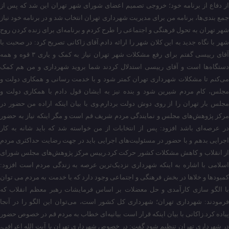
از دفاع از برنامه خود؛ خروجی تصمیم اعضای شورای شهر تهران این شد که پس از
جمع بندی‌ها، برنامه من برای مدیریت شهرداری تهران انتخاب شد و در برنامه خود نیاز
شهر تهران به تحول فرهنگی و اجتماعی را طرح کردم و برنامه‌ای برای زنده کردن روح
شهر با نگاه جدید به این کلان شهر را ارائه دادم.آقای زاکانی تصریح کرد: در صحبت با
آقای رییسی گفتم برای رفع مشکلات شهر تهران نیاز به کمک و یاری ۳ قوه و همه
دستگاه‌ها است و آقای رییسی استدلال کردند شما بروید شهرداری و من هم کمک
می‌کنم تا مشکلات شهرداری تهران کمتر شود و با خدمت رسانی و همکاری دولت و
مجلس، کام مردم شیرین شود و بنده نیز به ایشان قول دادم با همکاری دولت و
مجلس بار تهران را از روی دوش دولت بردارم.وی با بیان اینکه اراده من حضور در
مرکز پژوهش‌های مجلس و نمایندگی مردم شریف قم است و مگر اینکه نیاز به حضور
در عرصه‌ای باشد افزود: پس از انتخابات از من خواسته شد که باید شانه به کار
اجرایی بدهم و با حضور در مسئولیت‌های اجرایی باید در جهت رضایت حداکثری مردم
از انقلاب و کاهش مشکلات کشور حرکت کرد.رییس مرکز پژوهش‌های مجلس شورای
اسلامی با اشاره به اینکه شهرداری نزدیک‌ترین عرصه به زندگی مردم است افزود:
کمبود‌ها و خلا‌ها در بخش فرهنگی و اجتماعی وجود دارد که با خدمت به مردم می توان
با الگو سازی کارآمدی و حل معضلات بر اساس فرمایشات رهبر معظم انقلاب که
فرمودند: شهرداری تهران؛ شهرداری کل کشور است، می‌توان این الگو را در آنجا
پیاده کرد.زاکانی با بیان اینکه قرار است بیانیه‌ای خطاب به مردم قم در خصوص حضور
در شهرداری تهران تنظیم شود گفت: در خصوص شهرداری تهران با آیت الله اعرافی،