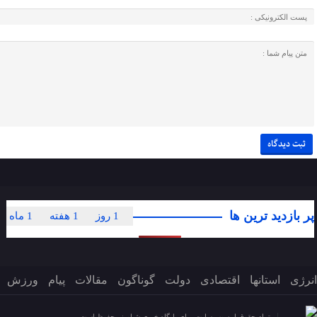
پر بازدید ترین ها
1 روز
1 هفته
1 ماه
انرژی
استانها
اقتصادی
دولت
گوناگون
مقالات
پیام
ورزش
تمام حقوق این وب سایت برای پایگاه خبری شباویز محفوظ است.