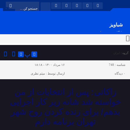
شباویز
پایگاه خبری شباویز
پ
گروه :
ایران
شناسه :
748
۱۶ مرداد ۱۴۰۰ - ۱۸:۱۸
۰
دیدگاه
ارسال توسط :
میثم نظری
زاکانی: پس از انتخابات از من
خواسته شد شانه زیر کار اجرایی
بدهم/ برای زنده کردن روح شهر
تهران برنامه دارم