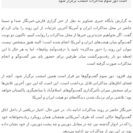
است دور سوم مذاکرات امشب برگزار شود.
به گزارش پایگاه خبری شباویز به نقل از خبر گزاری فارس،خبرنگار صدا و سیما
حاضر در محل مذاکرات ایران و آمریکا آخرین جزئیات از این روند را بیان کرد.او
گفت: اگر بخواهیم جدیدترین خبرها از محل مذاکرات را روایت کنیم، تاکنون دو نوبت
گفت‌وگو میان هیئت‌های ایران و آمریکا انجام شده است؛ البته هنوز مشخص نیست
بتوان این روند را «دور مذاکره» نامید یا «رفت‌وآمد پیام‌ها»، اما به هر حال تا این
لحظه دو بار رفت‌وبرگشت میان طرفین برای حضور پای میز گفت‌وگو و انجام
مذاکرات صورت گرفته است.
وی افزود: دور سوم گفت‌وگوها نیز قرار است همین امشب برگزار شود. آنچه از
فضای اتاق‌های مذاکراتی قابل برداشت است، این است که این دور، آخرین تلاش‌ها
برای سنجش میزان تأثیرگذاری گفت‌وگوهای اسلام‌آباد با میانجیگری پاکستان خواهد
بود؛ تلاشی برای نزدیک شدن دیدگاه‌های دو هیئت ایران و آمریکا.
خبرنگار حاضر در روند مذاکرات ادامه داد: در عین حال، اخبار دریافتی از داخل اتاق
گفت‌وگوها حاکی است که طرف آمریکایی همچنان همان رویکرد زیاده‌خواهانه خود
را که در ادوار گذشته نیز، چه در مقابل دوربین و چه پشت دوربین، از خود نشان داده
بود، در این دور از مذاکرات نیز ادامه می‌دهد.