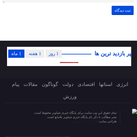
پر بازدید ترین ها
1 روز
1 هفته
1 ماه
انرژی
استانها
اقتصادی
دولت
گوناگون
مقالات
پیام
ورزش
تمام حقوق این وب سایت برای پایگاه خبری شباویز محفوظ است.
نشر مطالب با ذکر نام پایگاه خبری شباویز بلامانع است.
طراحی سایت :
پایگاه خبری شباویز