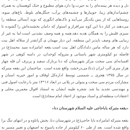
دل و دیده هر بیننده‌ای را به حیرت وا دارد.هوای مطبوع و خنک کوهستان به همراه
چشم‌اندازهای زیبا، جویبارها و چشمه‌های پرآب، جنگل‌های بلوط، باغ‌های میوه،
روستاهایی که از پس یکدیگر می‌آیند و تاک‌های انگوری که نوید آبسالی منطقه را
می‌دهند در کنار دنا این کوه سرافراز و استوار که دامان بخشنده‌اش را گشوده تا
سبزی قلبش را به همگان هدیه دهد،همه و همه وصف نشدنی است.اما به غیر از
زیبایی های وصف ناپذیر این منطقه، این دیار مهمان ی گرانقدر از سلاله اهل بیت
دارد که هر ساله مامن دلدادگان اهل بیت است.بقعه امامزاده سید محمد(ع) در
فاصله دو کیلومتری شهر باستانی و متروکه کوخدان، در دامنه کوهی در شهر
افسانه‌ای سی سخت مرکز شهرستان که دنا برتارک سفید و پربرف آن قله چهار
هزار متری آلپ ایران (دنا) می‌درخشد، واقع شده است . ساختمان این بقعه متبرکه
در سال ۱۳۷۵ هجری ــ شمسی توسط اداره‌کل اوقاف و امور خیریه استان و
مشارکت مردم سی سخت و متولی در پلانی در ابعاد ۱۶*۱۴ متر با رعایت اصول فنی
و مهندسی تجدید بنا شد. شجره طیبه ایشان به استناد اقوال معمرین محلی و
اعتقادات منطقه‌ای و اسناد موجود از احفاد امام سجاد‌(ع) است.
«بقعه متبرکه باباحاجی علیه السلام شهرستان دنا»
بقعه متبرکه امامزاده بابا حاجی(ع) در شهرستان دنا، بخش پاتاوه و در انتهای تنگ برا
واقع شده است. بعد از طی ۶۰ کیلومتر از جاده یاسوج به اصفهان و تغییر مسیر به