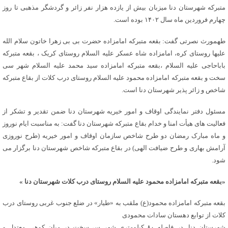
متبرکه شهرستان دنا میزبان بیش از یازده هزار نفر زائر و گردشگر مذهبی تا روز
چهارم فروردین ماه سال ۱۴۰۲ بوده است.
طهمورث نصرتی گفت: بقعه متبرکه امامزاده حضرت بی بی زهرا خاتون سلام الله
علیها روستای کره، امامزاده شاه عسکر علیه السلام روستای کریک ، بقعه متبرکه
باباحاجی علیه السلام ،بقعه متبرکه امامزاده سید محمد علیه السلام شهر سی
سخت و بقعه متبرکه امامزاده محمود علیه السلام روستای درب کلات از بقاع متبرکه
شاخص و زائر پذیر شهرستان دنا است.
مسئول دفتر نمایندگی اوقاف و امور خیریه شهرستان دنا ضمن تقدیر و تشکر از
فعالیت های هیأت امنا و خدام بقاع متبرکه شهرستان دنا گفت: به مناسبت ایام نوروز
و ماه مبارک رمضان دو طرح شاخص سازمان اوقاف و امور خیریه (طرح نوروزی
آرامش بهاری و طرح ضیافت الهی) در بقاع متبرکه شاخص شهرستان دنا برگزار می
شود.
«بقعه متبرکه امامزاده محمود علیه السلام روستای درب کلات شهرستان دنا »
بقعه متبرکه امامزاده محمود(ع) ملقب به «طیار» در ضلع جنوب غربی روستای درب
کلات از توابع دهستان سادات محمودی
شهرستان دنا، در فاصله ۸۰ کیلومتری شهر سی‌سخت در میان کوهی معتدل و