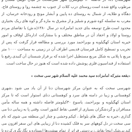
مرطوب واقع شده است.روستای درب کلات از جنوب به چشمه روا و روستای فاج،
دهگاه و طلایه، از شمال به روستای ده پایین و آبشار مونج و رودخانه خرسان، از
مغرب به سلسله کوه شورم و شبلیز و از مشرق به مازه گز و کوه های ریک بختیاری
محدود است.طرح توسعه بنای جدید امامزاده در سال ۱۳۸۰(ه.ش) با تقاضای مردم
روستا و اولاد و احفاد آن در مناطق مختلف و با مشارکت اداره‌کل اوقاف و امور
خیریه استان کهگیلویه و بویراحمد مورد بررسی و مطالعه قرار گرفت که پس از
تخریب و تسطیح کامل قبرستان قدیمی اطراف آن در زمینی به مساحت ۱۰۰۰ متر
مربع با پلانی به شکل مربع مستطیل اجرا شده که بر فراز شبستان آن گنبدی رفیع با
استفاده از فنداسیون فلزی پوشش داده شده است که هنوز در حال ساخت است.
«بقعه متبرکه امامزاده سید محمد علیه السلام شهر سی سخت »
شهرسی سخت که به عنوان مرکز شهرستان دنا از آن یاد می شود ،شهری
کوهستانی و زیبا در دامنه های سرد و کوهستانی دنای استوار است که تا مرکز
استان کهگیلویه و بویراحمد، یاسوج ۳۰کیلومتر فاصله داشته و همه ساله مأمن
مسافران و گردشگران بسیاری از اقصی نقاط کشور است. وقتی پا به زیبایی دنا می
گذاری ،خیره به جنگل های بلواط ، کیکم وحشی و چنار این منطقه می شوی که نام
سی سخت در دل کوههای سر به فلک کشیده دنا از زیبایی های این سفر افزون می
کند.بی‌شک اینجا نقاش زبردستی فراتر از تمام بهشت‌ها ایستاده و نگارنگری کرده تا