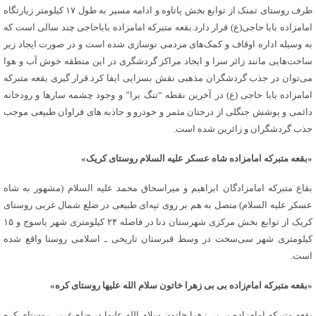
طرف روستای تمنک از توابع بخش پاتاوه و ادامه مسیر به طول ۱۷ کیلومتر زیارتگاه
امامزاده بابا حاجی(ع) قرار دارد.بقعه متبرکه امامزاده باباحاجی چند سالی است که
به وسیله اداره اوقاف و کمک‌های مردمی نوسازی شده است و در صورت ایجاد زیر
ساخت‌هایی مانند زائر سرا و ایجاد مراکز گردشگری در این منطقه خوش آب و هوا
می‌توان در جذب گردشگران مذهبی نقش بسزایی ایفا کرد.قرار گیری بقعه متبرکه
امامزاده بابا حاجی (ع) در آخرین نقطه “تنگ برا” و وجود چشمه سارها و رودخانه
دائمی و پوشش جنگلی از درختان مثمر و خودرو و جاذبه های فراوان طبیعی موجب
جذب گردشگران و زائرین شده است.
«بقعه متبرکه امامزاده شاه عسکر علیه السلام روستای کریک»
بقاع متبرکه امامزادگان ابراهیم و میراسحاق محمد علیه السلام (مشهور به شاه
عسکر علیه السلام) متصل به هم بر روی تپه‌ای طبیعی در ضلع شمال غربی روستای
کریک از توابع بخش مرکزی شهرستان دنا در فاصله ۲۴ کیلومتری شهر یاسوج و ۱۵
کیلومتری شهر سی‌سخت در وسط قبرستان تاریخی ـ اسلامی روستا واقع شده
است.
«بقعه متبرکه امام‌زاده بی بی زهرا خاتون سلام الله علیها روستای کره»
بقعه متبرکه امام‌زاده بی‌بی زهرا خاتون سلام الله علیها در ضلع غربی روستای کره