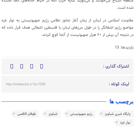
منطقه اشباح می‌خوانند و می‌گویند سایه حزب الله در حیاط خانه‌های آنجا افکنده
شده است.
مقاومت اسلامی در لبنان از زمان آغاز تجاوز نظامی رژیم صهیونیستی به نوار غزه
مواضع رژیم اشغالگر را در طول مرزهای لبنان با فلسطین اشغالی هدف قرار داده که
در نتیجه آن بیش از ۶۰ هزار صهیونیست از آنجا کوچ کردند.
بازدیدها: 13
اشتراک گذاری :
لینک کوتاه :
http://shabaveiz.ir/?p=7930
برچسب ها
پایگاه خبری شباویز
رژیم صهیونیستی
شباویز
طوفان الاقصی
نوار غزه