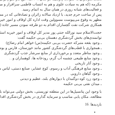
مکرمه (که هم به سیادت علوی و هم به انتساب فاطمی سرافراز و مبا
و فعالیت‌های شبانه روزی در همان سال به اتمام رسید.
پس از ساخت حرم جدید، با ازدیاد سالانه زائران و تصادفاتی که در م
مطهر به وقوع می‌پیوست مسوولین وقت اداره کل اوقاف و امور خیریه 
همکاری شرکت نفت گچساران اقدام به دو طرفه نمودن مسیر جاده (قر
حجت‌الاسلام سید نورالله جنتی پور مدیر کل اوقاف و امور خیریه استان
توانمندی‌های بخش گردشگری دهستان بی‌بی حکیمه گفت:
ـ وجود بقعه متبرکه حضرت بی‌بی حکیمه(س) خواهر امام رضا(ع)
ـ همجواری با قطب‌های گردشگری کشور مانند خوزستان، فارس و بوش
ـ وجود مناظر متعدد و برخورداری از منابع سرشار جذب گردشگری
ـ وجود منابع طبیعی چشمه آب گرم، رودخانه ها، کوهساران و…
ـ وجود آثار تاریخی
ـ وجود منابع فرهنگی آداب و رسوم، کوچ عشایر، صنایع دستی، لباس
ـ وجود گیاهان دارویی
ـ وجود زرد کوه دوگنبدان با دیوارهای بلند، عظیم و دیدنی
ـ میدان نفتی بی‌بی حکیمه
با وجود این پتانسیل‌ها در این منطقه توریستی، بخش دولتی می‌توا
مطالعه، مکان یابی مناسب و سرمایه گذاری در بخش گردشگری اقدام 
بازدیدها: 16