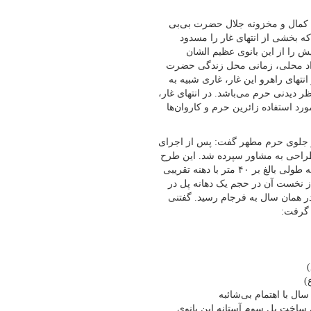
فاصله ۶ متری ضریح مجموعه کمال و مخزونه جلال حضرت بی‌بی
بخشی از انتهای غار را مسدود
ش را از این بانوی عظیم الشان
افراد محلی، زمانی محل زندگی حضرت
تهای راهرو این غار، غاری شبیه به
ر دیدنی حرم می‌باشد. در انتهای غار،
رد استفاده زائرین حرم و کاروان‌ها
در جلوی حرم مطهر گفت: پس از اجرای
احی به مشاور سپرده شد. این طرح
شامل سه دهنه پل بسیار مستحکم (با کاربرد ماشین رو) که هر کدام به طولی بالغ بر ۴۰ متر با دهنه تقریبی
ربع تهیه شده است. فاز نخست آن در حجم یک دهانه پل در
س) در همان سال به فرجام رسید. گفتنی
 گرفت:
ن سال با اهتمام بی‌شائبه
ال۱۳۹۲هـ . ش فاز سوم برای ساخت پل سوم آستانه این بانوی