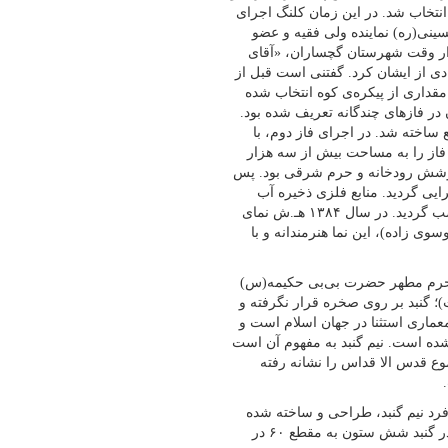
نتخاب شد. در این زمان کلنگ اجرای
نی(ره) نماینده ولی فقیه و عضو
دار وقت شهرستان گچساران، «آقای
دی از ایشان کرد. گفتنی است قبل از
ن مقداری از پیکره‌ی کوه انتخاب شده
 در فازهای چندگانه تعریف شده بود.
ت چهار ماه با زیر بنایی بالغ بر ۱۵۰۰ متر مربع ساخته شد. در اجرای فاز دوم، با
 فاز را به مساحت بیش از سه هزار
 پوشش رودخانه و حرم شرقی بود. پس
تأسیسات برقی و آبی در سال ۱۳۷۶ هـ.ش اجرایی گردید. منابع فلزی ذخیره آب
شرب توسط اداره اوقاف و امور خیریه شهرستان گچساران تهیه و نصب گردید. در سال ۱۳۸۴ هـ.ش نمای
وی زاده)، این نما هنرمندانه و با
بد حرم مطهر حضرت بی‌بی حکیمه(س)
)؛ گنبد بر روی صخره قرار نگرفته و
معماری استثنا در جهان اسلام است و
ده است. نیم گنبد به مفهوم آن است
ع قدس الا قداس را نشانه رفته
د نیم گنبد، طراحی و ساخته شده
است. بلندی (ارتفاع) گنبد از کف تا نوک گنبد بالغ بر ۳۰ متر می‌باشد. در گنبد شش ستون به مقطع ۶۰ در