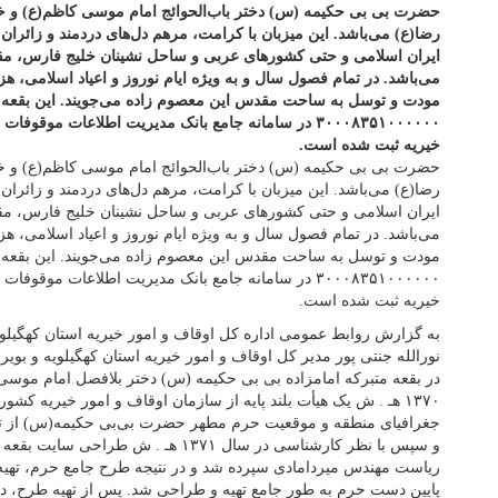
حضرت بی بی حکیمه (س) دختر باب‌الحوائج امام موسی کاظم(ع) و خو
رضا(ع) می‌باشد. این میزبان با کرامت، مرهم دل‌های دردمند و زائرا
ایران اسلامی و حتی کشورهای عربی و ساحل نشینان خلیج فارس، مقصد
می‌باشد. در تمام فصول سال و به ویژه ایام نوروز و اعیاد اسلامی، هز
مودت و توسل به ساحت مقدس این معصوم زاده می‌جویند. این بقعه م
۳۰۰۰۸۳۵۱۰۰۰۰۰۰ در سامانه جامع بانک مدیریت اطلاعات موق
خیریه ثبت شده است.
حضرت بی بی حکیمه (س) دختر باب‌الحوائج امام موسی کاظم(ع) و خو
رضا(ع) می‌باشد. این میزبان با کرامت، مرهم دل‌های دردمند و زائرا
ایران اسلامی و حتی کشورهای عربی و ساحل نشینان خلیج فارس، مقصد
می‌باشد. در تمام فصول سال و به ویژه ایام نوروز و اعیاد اسلامی، هز
مودت و توسل به ساحت مقدس این معصوم زاده می‌جویند. این بقعه م
۳۰۰۰۸۳۵۱۰۰۰۰۰۰ در سامانه جامع بانک مدیریت اطلاعات موق
خیریه ثبت شده است.
به گزارش روابط عمومی اداره کل اوقاف و امور خیریه استان کهگیلوی
نورالله جنتی پور مدیر کل اوقاف و امور خیریه استان کهگیلویه و بویرا
در بقعه متبرکه امامزاده بی بی حکیمه (س) دختر بلافصل امام موسی
۱۳۷۰ هـ . ش یک هیأت بلند پایه از سازمان اوقاف و امور خیریه کش
جغرافیای منطقه و موقعیت حرم مطهر حضرت بی‌بی حکیمه(س) از ته
و سپس با نظر کارشناسی در سال ۱۳۷۱ هـ .
ریاست مهندس میردامادی سپرده شد و در نتیجه طرح جامع حرم، تهیه