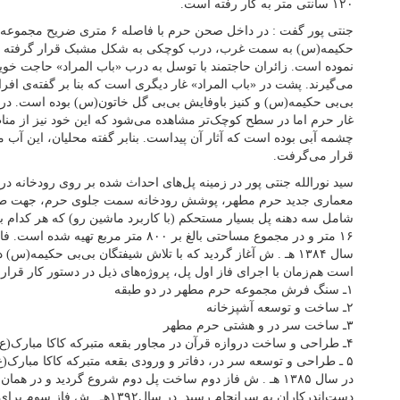
۱۲۰ سانتی متر به کار رفته است.
جنتی پور گفت : در داخل صحن حرم با 
حکیمه(س) به سمت غرب، درب کوچکی به شکل مشبک قرار گرفته که 
نموده است. زائران حاجتمند با توسل به درب «باب المراد» حاجت خوی
می‌گیرند. پشت در «باب المراد» غار دیگری است که بنا بر گفته‌ی 
بی‌بی حکیمه(س) و کنیز باوفایش بی‌بی گل خاتون(س) بوده است. در ان
غار حرم اما در سطح کوچک‌تر مشاهده می‌شود که این خود نیز از مناظ
چشمه آبی بوده است که آثار آن پیداست. بنابر گفته محلیان، این آب مو
قرار می‌گرفت.
سید نورالله جنتی پور در زمینه پل‌های احداث شده بر روی رودخانه 
معماری جدید حرم مطهر، پوشش رودخانه سمت جلوی حرم، جهت طر
۱۶ متر و در مجموع مساحتی بالغ بر ۸۰۰ متر م
سال ۱۳۸۴ هـ . ش آغاز گردید که با تلاش شیفتگان بی‌بی حکیمه(
است هم‌زمان با اجرای فاز اول پل، پروژه‌های ذیل در دستور کار قرار
۱ـ سنگ فرش مجموعه حرم مطهر در دو طبقه
۲ـ ساخت و توسعه آشپزخانه
۳ـ ساخت سر در و هشتی حرم مطهر
۴ـ طراحی و ساخت دروازه قرآن در مجاور بقعه متبرکه کاکا مبارک(ع)
۵ ـ طراحی و توسعه سر در، دفاتر و ورودی بقعه متبرکه کاکا مبارک(ع)
در سال ۱۳۸۵ هـ . ش فاز دوم ساخت پل دوم شروع گردید و در هما
دست‌اندرکاران به سرانجام رسید. در س