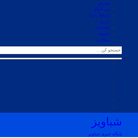
ورزش
بین الملل
ارتباط با ما
انرژی
اقتصادی
جامعه
مقالات
شباویز
پایگاه خبری شباویز