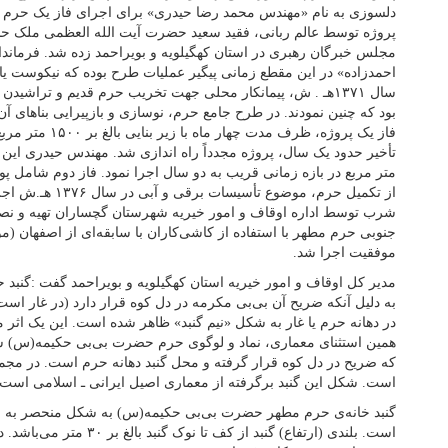
دلسوزی به نام «مهندس محمد رضا حیدری» برای اجرای فاز یک حرم ا
پروژه توسط عالم ربانی، فقید سعید حضرت آیت الله العظمی ملک حسی
مجلس خبرگان رهبری در استان کهگیلویه و بویراحمد زده شد. فرمان
احمدزاده» در این مقطع زمانی پیگیر عملیات طرح بوده که نیکوست یا
سال ۱۳۷۱هـ . ش، پیمانکار محلی جهت تخریب حرم قدیم و تراشید
بود که چنین نمودند. در طرح جامع حرم، نوسازی و بازپیرایی بناهای آن
فاز یک پروژه، ظرف مد
تأخیر حدود یک سال، پروژه مجدداً راه اندازی شد. مهندس حیدری این
متر مربع در بازه زمانی قریب به دو سال اجرا نمود. فاز دوم شامل
از تکمیل حرم، موضوع 
جنوبی حرم مطهر با استفاده از کاشی‌کاران با سابقه‌ای از اصفهان (موس
موفقیت اجرا شد.
مدیر کل اوقاف و امور خیریه استان کهگیلویه و بویراحمد گفت :گن
به دلیل آنکه ضریح آن بی‌بی مکرمه در دل کوه قرار دارد (در غار است
در دهانه حرم یا غار به شکل «نیم گنبد» ظاهر شده است. این یک اثر 
همین استثنای معماری، نماد و لوگوی حرم حضرت بی‌بی حکیمه(س) ش
که ضریح در دل کوه قرار گرفته و محل گنبد دهانه حرم است. در مجمو
است. شکل این گنبد برگرفته از معماری اصیل ایرانی ـ اسلامی است.
گنبد خانه‌ی حرم مطهر حضرت بی‌بی حکیمه(س) به شکل منحصر به فر