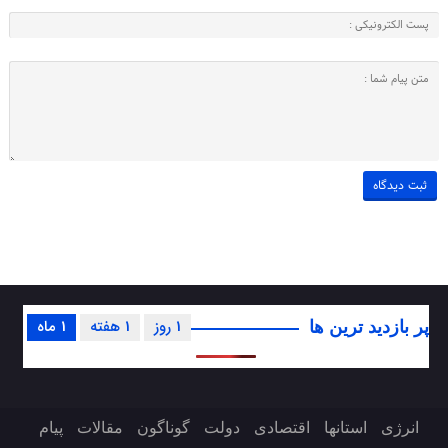
1 روز
1 هفته
1 ماه
پر بازدید ترین ها
انرژی
استانها
اقتصادی
دولت
گوناگون
مقالات
پیام