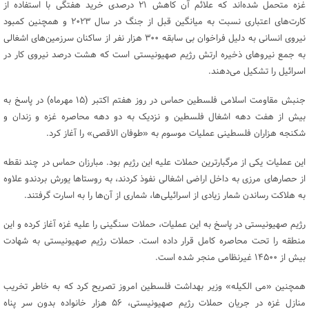
غزه متحمل شده‌اند که علائم آن کاهش ۲۱ درصدی خرید هفتگی با استفاده از
کارت‌های اعتباری نسبت به میانگین قبل از جنگ در سال ۲۰۲۳ و همچنین کمبود
نیروی انسانی به دلیل فراخوان بی سابقه ۳۰۰ هزار نفر از ساکنان سرزمین‌های اشغالی
به جمع نیروهای ذخیره ارتش رژیم صهیونیستی است که هشت درصد نیروی کار در
اسرائیل را تشکیل می‌دهند.
جنبش مقاومت اسلامی فلسطین حماس در روز هفتم اکتبر (۱۵ مهرماه) در پاسخ به
بیش از هفت دهه اشغال فلسطین و نزدیک به دو دهه محاصره غزه و زندان و
شکنجه هزاران فلسطینی عملیات موسوم به «طوفان الاقصی» را آغاز کرد.
این عملیات یکی از مرگبارترین حملات علیه این رژیم بود. مبارزان حماس در چند نقطه
از حصارهای مرزی به داخل اراضی اشغالی نفوذ کردند، به روستاها یورش بردندو علاوه
به هلاکت رساندن شمار زیادی از اسرائیلی‌ها، شماری از آن‌ها را به اسارت گرفتند.
رژیم صهیونیستی در پاسخ به این عملیات، حملات سنگینی را علیه غزه آغاز کرده و این
منطقه را تحت محاصره کامل قرار داده است. حملات رژیم صهیونیستی به شهادت
بیش از ۱۴۵۰۰ غیرنظامی منجر شده است.
همچنین «می الکیله» وزیر بهداشت فلسطین امروز تصریح کرد که به خاطر تخریب
منازل غزه در جریان حملات رژیم صهیونیستی، ۵۶ هزار خانواده بدون سر پناه