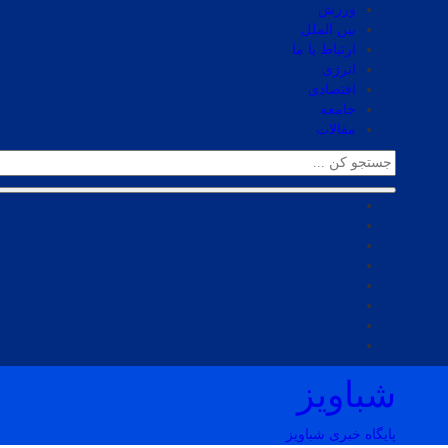
ورزش
بین الملل
ارتباط با ما
انرژی
اقتصادی
جامعه
مقالات
شباویز
پایگاه خبری شباویز