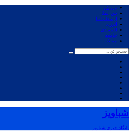
ورزش
بین الملل
ارتباط با ما
انرژی
اقتصادی
جامعه
مقالات
شباویز
پایگاه خبری شباویز