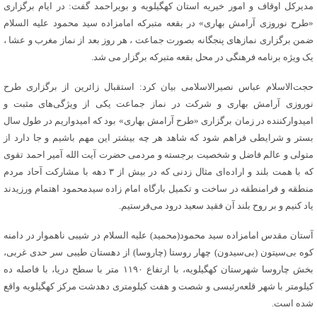
مدیرکل اوقاف و امور خیریه استان کهگیلویه و بویراحمد گفت: در ایام برگزاری
«طرح نوروزی آرامش بهاری» در بقعه متبرکه امامزاده سید محمود علیه السلام
ضمن برگزاری نمازهای پنجگانه بصورت جماعت ، هر روز بعد از نماز مغرب و عشا ،
یک ویژه برنامه فرهنگی در محل بقعه متبرکه برگزار می شد.
حجت‌الاسلام عباس نصیرالاسلامی بیان کرد: استقبال زائرین از برگزاری طرح
نوروزی آرامش بهاری و شرکت در نماز جماعت یکی از ویژگی‌های مثبت و
امیدوارکننده در زمان برگزاری «طرح آرامش بهاری» بود که امیدواریم در طول سال
بستر و شرایطی فراهم شود که شاهد هر چه بیشتر این مهم باشیم و جا دارد از
متولی و عالم فاضل و شخصیت برجسته و مردمی حضرت آیت الله آمیر احمد تقوی
که با همت بلند و اراده‌ای مثال زدنی که در بیش از ۳ دهه با مشارکت آحاد مردم
منطقه و فرامنطقه در ساخت و تکمیل بارگاه امام زاده سیدمحمود اهتمام ورزیدند
یاد کنیم و بر روح بلند آن فقید سعید درود می‌فرستیم.
آستان مقدس امامزاده سید محمود(محمید) علیه السلام در شیبی ناهموار در دامنه
کوه بی‌سیتون (بی‌سیدون) چهار روستا (چاروسا) از دهستان طیبی سر حدی غربی،
بخش چاروسا شهرستان کهگیلویه، با ارتفاع ۱۱۹۰ متر با سطح دریا، با فاصله ده
کیلومتر با شهر قلعه‌رئیسی و شصت و هفت کیلومتری دهدشت مرکز کهگیلویه واقع
شده است.