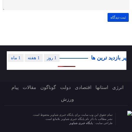
پر بازدید ترین ها
1 روز
1 هفته
1 ماه
انرژی
استانها
اقتصادی
دولت
گوناگون
مقالات
پیام
ورزش
تمام حقوق این وب سایت برای پایگاه خبری شباویز محفوظ است.
نشر مطالب با ذکر نام پایگاه خبری شباویز بلامانع است.
طراحی سایت :
پایگاه خبری شباویز