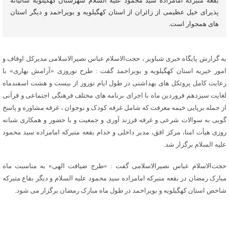
بقعه متبرکه امامزاده سید محمود علیه السلام شهرستان کهگیلویه سالیانه
پذیرای خیل عظیمی از زائران از استان کهگیلویه و بویراحمد و دیگر استان
های همجوار است.
به گزارش پایگاه خبری شباویز ، حجت‌الاسلام عباس نصیرالاسلامی مدیرکل اوقاف و
امور خیریه استان کهگیلویه و بویراحمد گفت : طرح نوروزی «آرامش بهاری» با
رعایت کامل پروتکل های بهداشتی در طول ایام نوروز از بیست و هشت اسفندماه
لغایت سیزدهم فروردین ماه با اجرای برنامه های مختلف فرهنگی اجتماعی و قرآنی
از جمله برپایی خیمه معرفت که شامل غرفه کودک و نوجوان ، غرفه مشاوره و پاسخ
گویی به سوالات شرعی و غرفه فرزند آوری و جمعیت و با حضور و همکاری شبانه
روزی هیأت امنا، مرکز افق، مدیر داخلی و خدام بقعه متبرکه امامزاده سید محمود
علیه السلام برگزار شد.
حجت‌الاسلام عباس نصیرالاسلامی گفت : «طرح ضیافت الهی» به مناسبت ماه
مبارک رمضان در بقعه متبرکه امامزاده سید محمود علیه السلام و دیگر بقاع متبرکه
شاخص استان کهگیلویه و بویراحمد در طول ماه مبارک رمضان برگزار می شود.