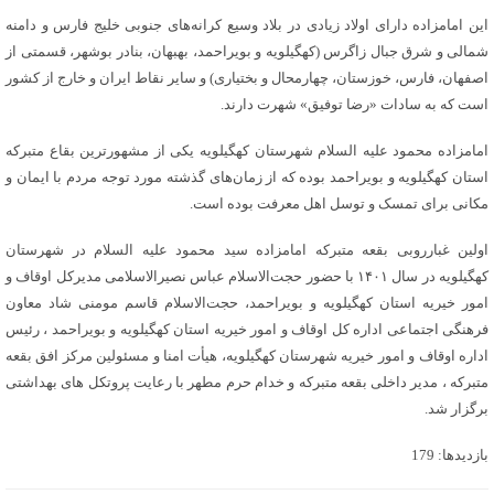
این امامزاده دارای اولاد زیادی در بلاد وسیع کرانه‌های جنوبی خلیج‌ فارس و دامنه
شمالی و شرق جبال زاگرس (کهگیلویه و بویر‌احمد، بهبهان، بنادر بوشهر، قسمتی از
اصفهان، فارس، خوزستان، چهارمحال و بختیاری) و سایر نقاط ایران و خارج از کشور
است که به سادات «رضا توفیق» شهرت دارند.
امامزاده محمود علیه السلام شهرستان کهگیلویه یکی از مشهورترین بقاع متبرکه
استان کهگیلویه و بویراحمد بوده که از زمان‌های گذشته مورد توجه مردم با ایمان و
مکانی برای تمسک و توسل اهل معرفت بوده است.
اولین غبارروبی بقعه متبرکه امامزاده سید محمود علیه السلام در شهرستان
کهگیلویه در سال ۱۴۰۱ با حضور حجت‌الاسلام عباس نصیرالاسلامی مدیرکل اوقاف و
امور خیریه استان کهگیلویه و بویراحمد، حجت‌الاسلام قاسم مومنی شاد معاون
فرهنگی اجتماعی اداره کل اوقاف و امور خیریه استان کهگیلویه و بویراحمد ، رئیس
اداره اوقاف و امور خیریه شهرستان کهگیلویه، هیأت امنا و مسئولین مرکز افق بقعه
متبرکه ، مدیر داخلی بقعه متبرکه و خدام حرم مطهر با رعایت پروتکل های بهداشتی
برگزار شد.
بازدیدها: 179