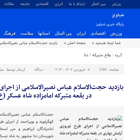
ورزش
بین الملل
ارتباط با ما
انرژی
اقتصادی
جامعه
مقالات
شباویز
پایگاه خبری شباویز
ورزش
اقتصادی
ایران
بین الملل
استانها
سلامت
فرهنگ
شما اینجا هستید »
صفحه اصلی »
بازدید حجت‌الاسلام عباس نصیرالاسلامی
گروه :
بقاع متبرکه
/
دنا
شناسه :
2580
۰۸ فروردین ۱۴۰۲ - ۲:۱۴
۰
دیدگاه
ارسال توسط :
میث
بازدید حجت‌الاسلام عباس نصیرالاسلامی از اجرا
در بقعه متبرکه امامزاده شاه عسکر (ع
حجت‌الاسلام عباس نصیرالاسلام
کهگیلویه و بویراحمد از اجرای ط
امامزادگان ابراهیم و میر اس
شهرستان دنا مشهور به شاه عسکر ع