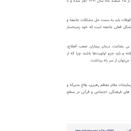
ماه مبارک رمضان به‌صورت مشترک برگزار می‌شود، افزود: این طرح مشترک از ۲۵ اسفند ماه سال ۱۴۰۱ آغاز شده و تا
وقوفات باید به سمت حل مشکلات جامعه و
 مشکل فعلی جامعه است که خود زمینه‌ساز
 بی بضاعت، درمان بیماران صعب العلاج،
 و باید جزو اولویت‌ها باشند چرا که از
ی‌توان از سر راه برداشت.
رمایشات مقام معظم رهبری، بقاع متبرکه و
ت های فرهنگی، اجتماعی و قرآنی در سطح
 :
http://shabaveiz.ir/?p=2580