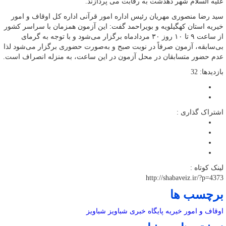
علیه السلام شهر دهدشت به رقابت می پردازند.
سید رضا منصوری مهریان رئیس اداره امور قرآنی اداره کل اوقاف و امور
خیریه استان کهگیلویه و بویراحمد گفت: این آزمون همزمان با سراسر کشور
از ساعت ۹ تا ۱۰ روز ۳۰ مردادماه برگزار می‌شود و با توجه به گرمای
بی‌سابقه، آزمون صرفاً در نوبت صبح و به‌صورت حضوری برگزار می‌شود لذا
عدم حضور متسابقان در محل آزمون در این ساعت، به منزله انصراف است.
بازدیدها: 32
اشتراک گذاری :
لینک کوتاه :
http://shabaveiz.ir/?p=4373
برچسب ها
اوقاف و امور خیریه
پایگاه خبری شباویز
شباویز