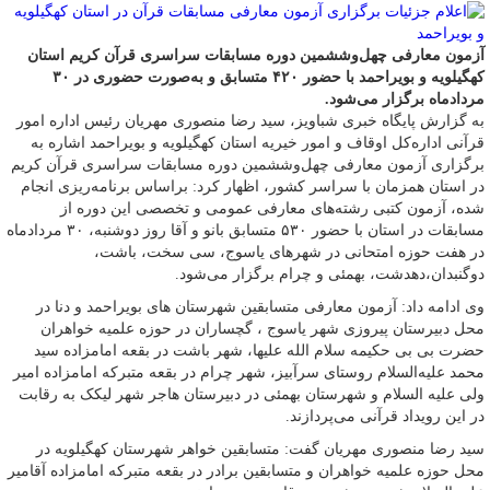
آزمون معارفی چهل‌وششمین دوره مسابقات سراسری قرآن کریم استان
کهگیلویه و بویراحمد با حضور ۴۲۰ متسابق و به‌صورت حضوری در ۳۰
مردادماه برگزار می‌شود.
به گزارش پایگاه خبری شباویز، سید رضا منصوری مهریان رئیس اداره امور
قرآنی اداره‌کل اوقاف و امور خیریه استان کهگیلویه و بویراحمد اشاره به
برگزاری آزمون معارفی چهل‌وششمین دوره مسابقات سراسری قرآن کریم
در استان همزمان با سراسر کشور، اظهار کرد: براساس برنامه‌ریزی انجام
شده، آزمون کتبی رشته‌های معارفی عمومی و تخصصی این دوره از
مسابقات در استان با حضور ۵۳۰ متسابق بانو و آقا روز دوشنبه، ۳۰ مردادماه
در هفت حوزه امتحانی در شهرهای یاسوج، سی سخت، باشت،
دوگنبدان،دهدشت، بهمئی و چرام برگزار می‌شود.
وی ادامه داد: آزمون معارفی متسابقین شهرستان های بویراحمد و دنا در
محل دبیرستان پیروزی شهر یاسوج ، گچساران در حوزه علمیه خواهران
حضرت بی بی حکیمه سلام الله علیها، شهر باشت در بقعه امامزاده سید
محمد علیه‌السلام روستای سرآبیز، شهر چرام در بقعه متبرکه امامزاده امیر
ولی علیه السلام و شهرستان بهمئی در دبیرستان هاجر شهر لیکک به رقابت
در این رویداد قرآنی می‌پردازند.
سید رضا منصوری مهریان گفت: متسابقین خواهر شهرستان کهگیلویه در
محل حوزه علمیه خواهران و متسابقین برادر در بقعه متبرکه امامزاده آقامیر