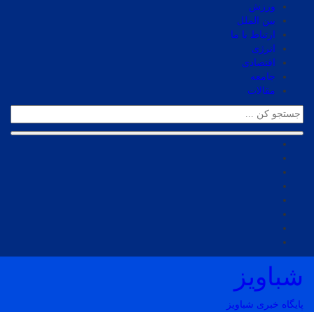
ورزش
بین الملل
ارتباط با ما
انرژی
اقتصادی
جامعه
مقالات
شباویز
پایگاه خبری شباویز