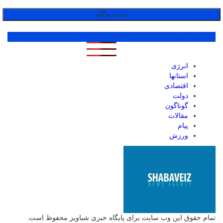
پر بازدید ترین ها
1 روز
1 هفته
1 ماه
انرژی
استانها
اقتصادی
دولت
گوناگون
مقالات
پیام
ورزش
تمام حقوق این وب سایت برای پایگاه خبری شباویز محفوظ است.