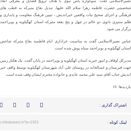
نصیرالاسلامی گفت: سوگواره یاس نبوی با هدف ترویج فضایل و معرفی ابعاد
شخصیتی حضرت فاطمه زهرا سلام الله علیها، تبدیل بقاع متبرکه به قطب های
فرهنگی و اجرای صحیح نیات واقفین خیراندیش ، تبیین فرهنگ مقاومت و پایداری و
ظلم ستیزی بانوی دو عالم در چهل و پنج بقعه متبرکه استان کهگیلویه و بویراحمد
برگزار می شود.
عباس نصیرالاسلامی گفت به مناسبت عزاداری ایام فاطمیه بقاع متبرکه شاخص
استان کهگیلویه و بویراحمد سیاه پوش شده است.
مدیرکل اوقاف و امور خیریه استان کهگیلویه و بویراحمد در پایان گفت: یک هکتار زمین
جهت قبرستان و غسالخانه در روستای علی آباد شهرستان کهگیلویه توسط واقف خیر
اندیش جناب آقای سید علی محمد عابدی و خانواده محترم ایشان وقف شده است.
بازدیدها: 16
اشتراک گذاری :
لینک کوتاه :
tp://shabaveiz.ir/?p=2353