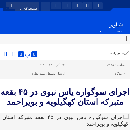
شباویز
پایگاه خبری شباویز
پ
گروه :
بویراحمد
شناسه :
2353
۲۳ آذر ۱۴۰۱ - ۱۹:۴۰
۰
دیدگاه
ارسال توسط :
میثم نظری
اجرای سوگواره یاس نبوی در ۴۵ بقعه
متبرکه استان کهگیلویه و بویراحمد