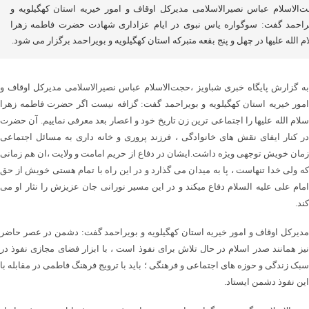
‌الاسلام عباس نصیرالاسلامی مدیرکل اوقاف و امور خیریه استان کهگیلویه و
راحمد گفت: سوگواره یاس نبوی در ایام عزاداری شهادت حضرت فاطمه زهرا
م الله علیها در چهل و پنج بقعه متبرکه استان کهگیلویه و بویراحمد برگزار می شود.
به گزارش پایگاه خبری شباویز ،حجت‌الاسلام عباس نصیرالاسلامی مدیرکل اوقاف و
امور خیریه استان کهگیلویه و بویراحمد گفت: گزافه نیست اگر حضرت فاطمه زهرا
سلام الله علیها را اجتماعی ترین زن تاریخ خود و اعصار بعد معرفی نماییم. آن حضرت
در کنار ایفای نقش های خانوادگی ، فرزند پروری و خانه داری به مسائل اجتماعی
زمان خویش توجهی ویژه داشت.ایشان در دفاع از حریم امامت و ولایت ،ان هم زمانی
که ولی خدا تنهاست ، پا به میدان می گذارد و در این راه با تمام هستی خویش از حق
امام علی علیه السلام دفاع میکند و در این مسیر نورانی جان عزیزش را نثار او می
کند.
مدیرکل اوقاف و امور خیریه استان کهگیلویه و بویراحمد گفت: دشمن در عصر حاضر
نیز همانند صدر اسلام در حال تلاش برای نفوذ است ، با ابزار فضای مجازی نفوذ در
سبک زندگی و حوزه های اجتماعی و فرهنگی ؛ باید با ترویج فرهنگ فاطمی در مقابله با
این نفوذ دشمن ایستاد.