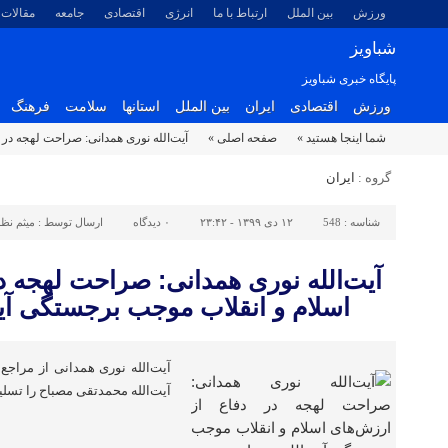
ورزش
بین الملل
ارتباط با ما
انرژی
اقتصادی
جامعه
مقالات
شباویز
پایگاه خبری شباویز
ورزش
اقتصادی
ایران
بین الملل
استانها
سلامت
فرهنگ
شما اینجا هستید »
صفحه اصلی »
آیت‌الله نوری همدانی: صراحت لهجه در 
گروه :
ایران
شناسه :
548
۱۲ دی ۱۳۹۹ - ۲۳:۴۲
۰
دیدگاه
ارسال توسط :
میثم نظ
آیت‌الله نوری همدانی: صراحت لهجه د
اسلام و انقلاب موجب برجستگی آیت
آیت‌الله نوری همدانی از مراجع
آیت‌الله محمدتقی مصباح را تسل