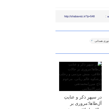
 :
http://shabaveiz.ir/?p=548
نوری همدانی
در سپهرِ ذکر و عنایتِ
آل‌طاها؛مروری بر