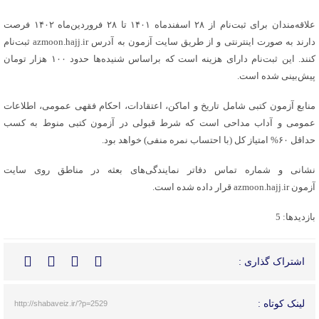
علاقه‌مندان برای ثبت‌نام از ۲۸ اسفندماه ۱۴۰۱ تا ۲۸ فروردین‌ماه ۱۴۰۲ فرصت
دارند به صورت اینترنتی و از طریق سایت آزمون به آدرس azmoon.hajj.ir ثبت‌نام
کنند. این ثبت‌نام دارای هزینه است که براساس شنیده‌ها حدود ۱۰۰ هزار تومان
پیش‌بینی شده است.
منابع آزمون کتبی شامل تاریخ و اماکن، اعتقادات، احکام فقهی عمومی، اطلاعات
عمومی و آداب مداحی است که شرط قبولی در آزمون کتبی منوط به کسب
حداقل ۶۰% امتیاز کل (با احتساب نمره منفی) خواهد بود.
نشانی و شماره تماس دفاتر نمایندگی‌های بعثه در مناطق روی سایت
آزمون azmoon.hajj.ir قرار داده شده است.
بازدیدها: 5
اشتراک گذاری :
لینک کوتاه :
http://shabaveiz.ir/?p=2529