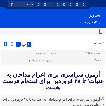
شباویز
پایگاه خبری شباویز
پ
گروه :
ایران
شناسه :
2529
۲۸ اسفند ۱۴۰۱ - ۱:۳۳
۰
دیدگاه
ارسال توسط :
میثم نظری
آزمون سراسری برای اعزام مداحان به
عتبات/ تا ۲۸ فروردین برای ثبت‌نام فرصت
هست