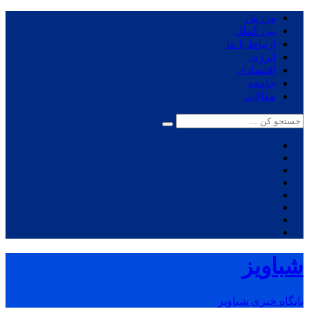
ورزش
بین الملل
ارتباط با ما
انرژی
اقتصادی
جامعه
مقالات
شباویز
پایگاه خبری شباویز