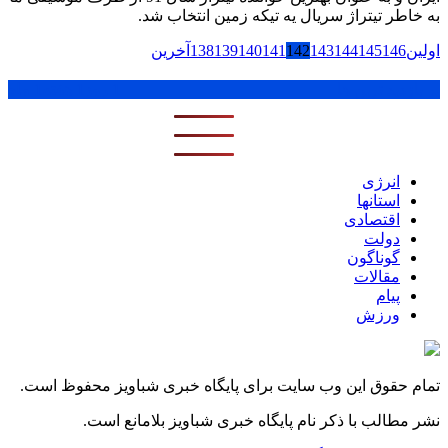
به خاطر تیتراژ سریال یه تیکه زمین انتخاب شد.
اولین
146
145
144
143
142
141
140
139
138
آخرین
پر بازدید ترین ها
1 روز
1 هفته
1 ماه
انرژی
استانها
اقتصادی
دولت
گوناگون
مقالات
پیام
ورزش
تمام حقوق این وب سایت برای پایگاه خبری شباویز محفوظ است.
نشر مطالب با ذکر نام پایگاه خبری شباویز بلامانع است.