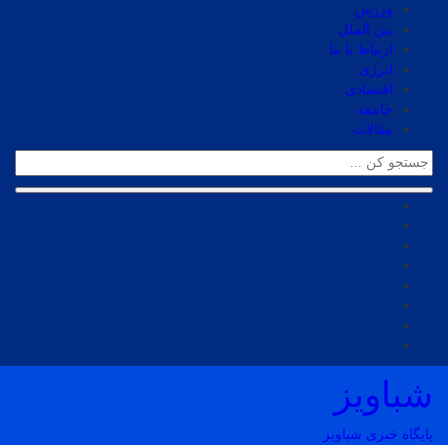
ورزش
بین الملل
ارتباط با ما
انرژی
اقتصادی
جامعه
مقالات
شباویز
پایگاه خبری شباویز