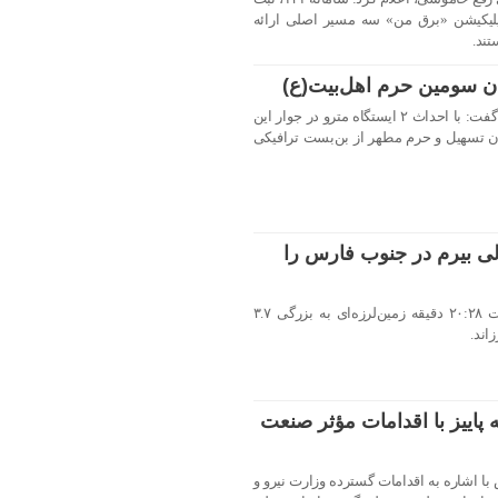
لیکیشن «برق من» سه مسیر اصلی ارائه
ند.
ن سومین حرم اهل‌بیت(ع)
معاون توسعه حرم مطهر شاهچراغ(ع) گفت: با احداث ۲ ایستگاه مترو در جوار این
 تسهیل و حرم مطهر از بن‌بست ترافیکی
شتری حوالی بیرم در جنوب فارس را
شامگاه پنجشنبه ۲۰ شهریورماه ساعت ۲۰:۲۸ دقیقه زمین‌لرزه‌ای به بزرگی ۳.۷
اند.
پاییز با اقدامات مؤثر صنعت
 اشاره به اقدامات گسترده وزارت نیرو و