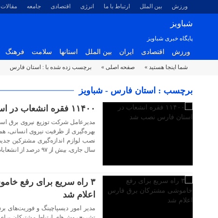
ورزش
بین الملل
ارتباط با ما
انرژی
اقتصادی
جامعه
مقالات
شباویز
پایگاه خبری شباویز
ورزش
اقتصادی
ایران
بین الملل
استانها
سلامت
فرهنگ
شما اینجا هستید »
صفحه اصلی »
برچسب زده شده با : استان فارس
۲۶ شهریور ۱۴۰۴
برچسب : استان فارس - شباویز
۱۱۴۰۰ فقره انشعاب در استان فارس نصب شد
مدیرعامل شرکت توزیع نیروی برق استا
بهره‌گیری از ظرفیت نیروی انسانی، هم
نصب لوازم اندازه‌گیری مشترکین جدید، 
سال جاری، بیش از ۹۷ درصد از انشعابات وصل نشده سال قبل، برقرار شدند.
۲۳ شهریور ۱۴۰۴
۳ راه سریع برای رفع خا
اعلام شد
مدیر امور دیسپاچینگ و فوریت‌های ب
۲۱ شهریور ۱۴۰۴