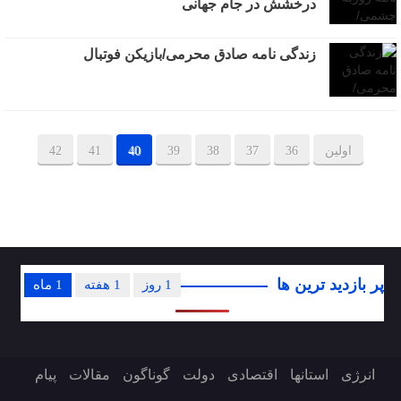
درخشش در جام جهانی
زندگی نامه صادق محرمی/بازیکن فوتبال
اولین
36
37
38
39
40
41
42
پر بازدید ترین ها
1 روز
1 هفته
1 ماه
انرژی
استانها
اقتصادی
دولت
گوناگون
مقالات
پیام