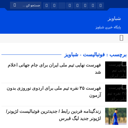
شباویز
پایگاه خبری شباویز
برچسب : فوتبالیست - شباویز
فهرست نهایی تیم ملی ایران برای جام جهانی اعلام
شد
فهرست ۳۵ نفره تیم ملی برای اردوی نوروزی بدون
آزمون
زندگینامه فردین رابط / جدیدترین فوتبالیست لژیونر/
لژیونر جدید لیگ قبرس