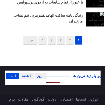
با عبور از تمام شایعات به اردوی پرسپولیس
زندگی نامه ساکت الهامی/سرمربی تیم نساجی
مازندران
1
2
3
4
5
آخرین
پر بازدید ترین ها
1 روز
1 هفته
1 ماه
انرژی
استانها
اقتصادی
دولت
گوناگون
مقالات
پیام