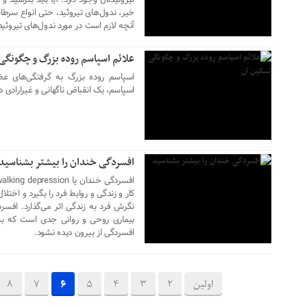
تیروئیدتان وجود دارد. آیا باید بترسید 
۱۹ دی ۱۴۰۲
خیر، ندول‌های تیروئید، حتی انواع سرطا
آنچه لازم است در مورد ندول‌های تیروئید 
علائم اسپاسم روده بزرگ و چگونگی
اسپاسم روده بزرگ به گرفتگی‌های عض
اسپاسم، یک انقباض ناگهانی و غیرارادی 
۱۹ دی ۱۴۰۲
افسردگی خندان را بیشتر بشناسید
کار و زندگی و روابط فرد را بگیرد و اختلا
نگرش فرد به زندگی اثر می‌گذارد. افسر
بیماری روحی و روانی جدی است که به در
افسردگی از بیرون دیده نشود.
اولین
2
3
4
5
6
7
8