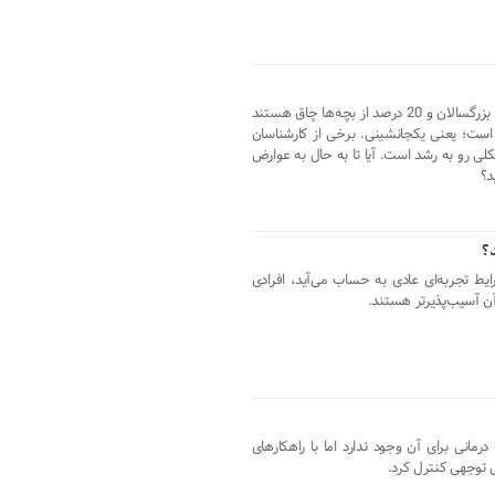
تنها در ایالات متحده آمریکا، 34 درصد از بزرگسالان و 20 درصد از بچه‌ها چاق هستند
است؛ یعنی یکجانشینی. برخی از کارشناسان
لی رو به رشد است. آیا تا به حال به عوارض
د؟
؟
ط تجربه‌ای عادی به حساب می‌آید، افرادی
آن آسیب‌پذیرتر هستند.
مانی برای آن وجود ندارد اما با راهکارهای
بل توجهی کنترل کرد.