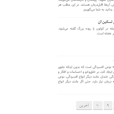
و نگران شوید؟ پزشکان و کارشناسان می‌گویند:
نی آن‌ها قابل‌درمان هستند. در این مطلب هر
بدانید به شما می‌گوییم.
 تسکین آن
له در کولون یا روده بزرگ گفته می‌شود.
در عضله است.
افسردگی خندان یا walking depression نوعی افسردگی است که بدون اینکه جلوی
ل ایجاد کند، بر خلق‌وخو و احساسات و افکار و
دگی خندان مانند دیگر انواع افسردگی، نوعی
مان نیاز دارد، حتی اگر مانند دیگر انواع
9
10
آخرین