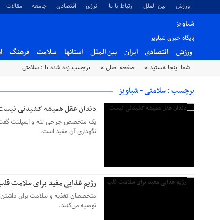
ورزش
بین الملل
ارتباط با ما
انرژی
اقتصادی
جامعه
مقالات
شباویز
پایگاه خبری شباویز
ورزش
اقتصادی
ایران
بین الملل
استانها
سلامت
فرهنگ
ا
۲۰ دی ۱۴۰۲
شما اینجا هستید »
صفحه اصلی »
برچسب زده شده با : سلامتی
برچسب : سلامتی - شباویز
دندان عقل همیشه کشیدنی نیست
یک متخصص جراحی لثه و ایمپلنت گفت
نگهداری آن مفید است.
۲۰ دی ۱۴۰۲
رژیم غذایی مفید برای سلامت قلب
متخصصان تغذیه و سلامت برای داشتن ق
توصیه می‌کنند.
۲۰ دی ۱۴۰۲