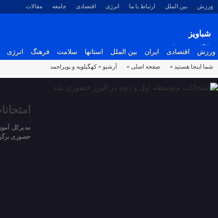
ورزش
بین الملل
ارتباط با ما
انرژی
اقتصادی
جامعه
مقالات
شباویز
پایگاه خبری شباویز
ورزش
اقتصادی
ایران
بین الملل
استانها
سلامت
فرهنگ
انرژی
شما اینجا هستید »
صفحه اصلی »
آرشیو »
کهگیلویه و بویراحمد
امتحانا
حضوری برگزا
۱۰ فروردین ۱۴۰۵