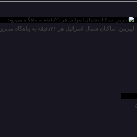
لیبرمن: ساکنان شمال اسرائیل هر ۲۱دقیقه به پناهگاه می‌روند