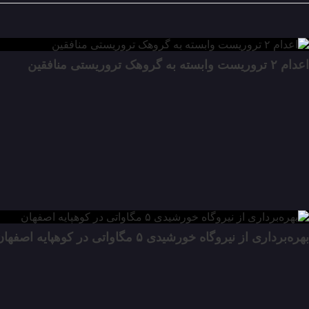
اعدام ۲ تروریست وابسته به گروهک تروریستی منافقین
۱۹ شهریور ۱۴۰۴
بهره‌برداری از نیروگاه خورشیدی ۵ مگاواتی در کوهپایه اصفهان