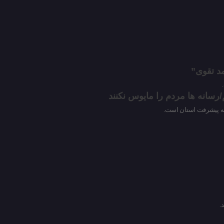
مد تقوی”
م/رسانه ها مردم را مایوس نکنند
ن به پیشرفت استان است.